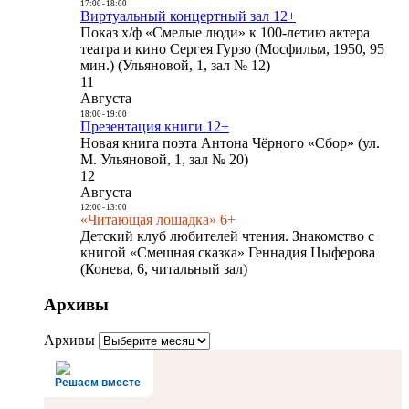
17:00
-
18:00
Виртуальный концертный зал 12+
Показ х/ф «Смелые люди» к 100-летию актера
театра и кино Сергея Гурзо (Мосфильм, 1950, 95
мин.) (Ульяновой, 1, зал № 12)
11
Августа
18:00
-
19:00
Презентация книги 12+
Новая книга поэта Антона Чёрного «Сбор» (ул.
М. Ульяновой, 1, зал № 20)
12
Августа
12:00
-
13:00
«Читающая лошадка» 6+
Детский клуб любителей чтения. Знакомство с
книгой «Смешная сказка» Геннадия Цыферова
(Конева, 6, читальный зал)
Архивы
Архивы
Решаем вместе