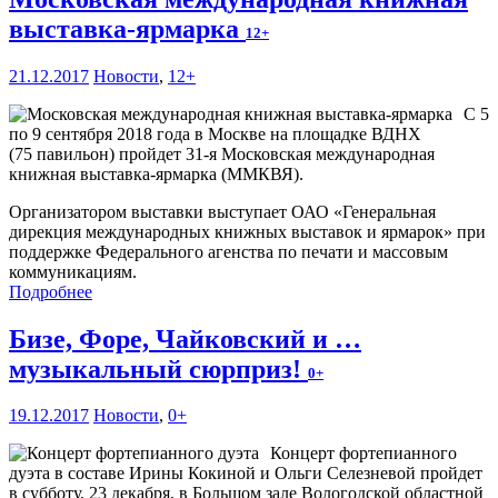
выставка-ярмарка
12+
21.12.2017
Новости
,
12+
С 5
по 9 сентября 2018 года в Москве на площадке ВДНХ
(75 павильон) пройдет 31-я Московская международная
книжная выставка-ярмарка (ММКВЯ).
Организатором выставки выступает ОАО «Генеральная
дирекция международных книжных выставок и ярмарок» при
поддержке Федерального агенства по печати и массовым
коммуникациям.
Подробнее
Бизе, Форе, Чайковский и …
музыкальный сюрприз!
0+
19.12.2017
Новости
,
0+
Концерт фортепианного
дуэта в составе Ирины Кокиной и Ольги Селезневой пройдет
в субботу, 23 декабря, в Большом зале Вологодской областной