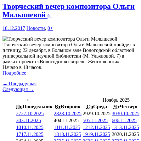
Творческий вечер композитора Ольги
Малышевой
0+
18.12.2017
Новости
,
0+
Творческий вечер композитора Ольги Малышевой пройдет в
пятницу, 22 декабря, в Большом зале Вологодской областной
универсальной научной библиотеки (М. Ульяновой, 7) в
рамках проекта «Вологодская свирель. Женская нота».
Начало в 18 часов.
Подробнее
← Предыдущая
Следующая →
<
Ноябрь 2025
Пн
Понедельник
Вт
Вторник
Ср
Среда
Чт
Четверг
27
27.10.2025
28
28.10.2025
29
29.10.2025
30
30.10.2025
3
03.11.2025
4
04.11.2025
5
05.11.2025
6
06.11.2025
10
10.11.2025
11
11.11.2025
12
12.11.2025
13
13.11.2025
17
17.11.2025
18
18.11.2025
19
19.11.2025
20
20.11.2025