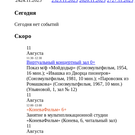
24
24.11.2025
25
25.11.2025
26
26.11.2025
27
27.11.2025
Сегодня
Сегодня нет событий
Скоро
11
Августа
11:30
-
12:30
Виртуальный концертный зал 0+
Показ м/ф «Мойдодыр» (Союзмультфильм, 1954,
16 мин.); «Ивашка из Дворца пионеров»
(Союзмультфильм, 1981, 10 мин.); «Паровозик из
Ромашкова» (Союзмультфильм, 1967, 10 мин.)
(Ульяновой, 1, зал № 12)
11
Августа
12:00
-
13:00
«КоневаФильм» 6+
Занятие в мультипликационной студии
«КоневаФильм» (Конева, 6, читальный зал)
11
Августа