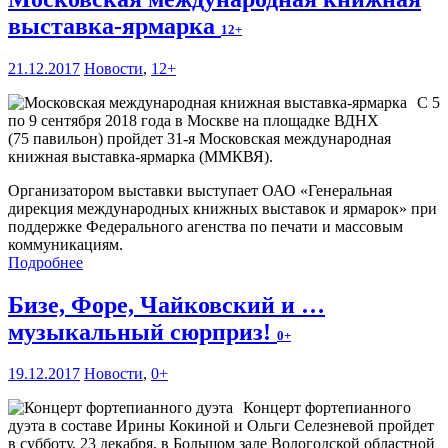
выставка-ярмарка
12+
21.12.2017
Новости
,
12+
С 5
по 9 сентября 2018 года в Москве на площадке ВДНХ
(75 павильон) пройдет 31-я Московская международная
книжная выставка-ярмарка (ММКВЯ).
Организатором выставки выступает ОАО «Генеральная
дирекция международных книжных выставок и ярмарок» при
поддержке Федерального агенства по печати и массовым
коммуникациям.
Подробнее
Бизе, Форе, Чайковский и …
музыкальный сюрприз!
0+
19.12.2017
Новости
,
0+
Концерт фортепианного
дуэта в составе Ирины Кокиной и Ольги Селезневой пройдет
в субботу, 23 декабря, в Большом зале Вологодской областной