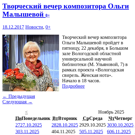
Творческий вечер композитора Ольги
Малышевой
0+
18.12.2017
Новости
,
0+
Творческий вечер композитора
Ольги Малышевой пройдет в
пятницу, 22 декабря, в Большом
зале Вологодской областной
универсальной научной
библиотеки (М. Ульяновой, 7) в
рамках проекта «Вологодская
свирель. Женская нота».
Начало в 18 часов.
Подробнее
← Предыдущая
Следующая →
<
Ноябрь 2025
Пн
Понедельник
Вт
Вторник
Ср
Среда
Чт
Четверг
27
27.10.2025
28
28.10.2025
29
29.10.2025
30
30.10.2025
3
03.11.2025
4
04.11.2025
5
05.11.2025
6
06.11.2025