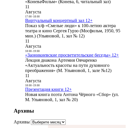
«КоневаФильм» (Конева, 6, читальный зал)
11
Августа
17:00
-
18:00
Виртуальный концертный зал 12+
Показ х/ф «Смелые люди» к 100-летию актера
театра и кино Сергея Гурзо (Мосфильм, 1950, 95
мин.) (Ульяновой, 1, зал № 12)
11
Августа
18:00
-
19:00
«Заоникиевские просветительские беседы» 12+
Лекция диакона Артемия Овчаренко
«Актуальность красоты на пути духовного
преображения» (М. Ульяновой, 1, зале №12)
11
Августа
18:00
-
19:00
Презентация книги 12+
Новая книга поэта Антона Чёрного «Сбор» (ул.
М. Ульяновой, 1, зал № 20)
Архивы
Архивы