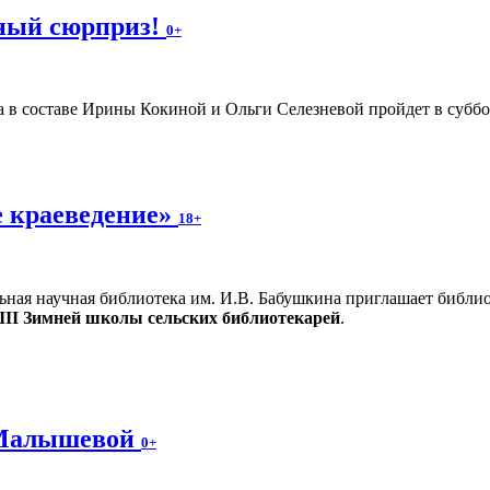
ьный сюрприз!
0+
 в составе Ирины Кокиной и Ольги Селезневой пройдет в суббот
 краеведение»
18+
ьная научная библиотека им. И.В. Бабушкина приглашает библи
III Зимней школы сельских библиотекарей
.
 Малышевой
0+