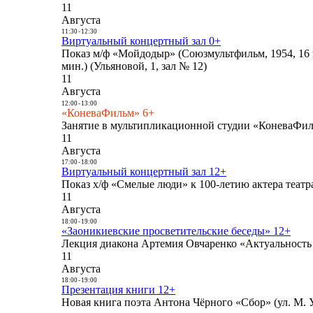
11
Августа
11:30
-
12:30
Виртуальный концертный зал 0+
Показ м/ф «Мойдодыр» (Союзмультфильм, 1954, 16 
мин.) (Ульяновой, 1, зал № 12)
11
Августа
12:00
-
13:00
«КоневаФильм» 6+
Занятие в мультипликационной студии «КоневаФиль
11
Августа
17:00
-
18:00
Виртуальный концертный зал 12+
Показ х/ф «Смелые люди» к 100-летию актера театра
11
Августа
18:00
-
19:00
«Заоникиевские просветительские беседы» 12+
Лекция диакона Артемия Овчаренко «Актуальность 
11
Августа
18:00
-
19:00
Презентация книги 12+
Новая книга поэта Антона Чёрного «Сбор» (ул. М. У