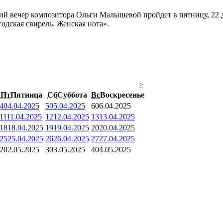
ий вечер композитора Ольги Малышевой пройдет в пятницу, 22 
одская свирель. Женская нота».
>
Пт
Пятница
Сб
Суббота
Вс
Воскресенье
4
04.04.2025
5
05.04.2025
6
06.04.2025
11
11.04.2025
12
12.04.2025
13
13.04.2025
18
18.04.2025
19
19.04.2025
20
20.04.2025
25
25.04.2025
26
26.04.2025
27
27.04.2025
2
02.05.2025
3
03.05.2025
4
04.05.2025