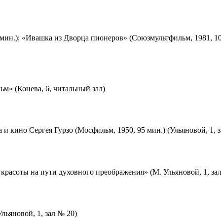
мин.); «Ивашка из Дворца пионеров» (Союзмультфильм, 1981, 10
м» (Конева, 6, читальный зал)
 и кино Сергея Гурзо (Мосфильм, 1950, 95 мин.) (Ульяновой, 1, 
красоты на пути духовного преображения» (М. Ульяновой, 1, за
льяновой, 1, зал № 20)