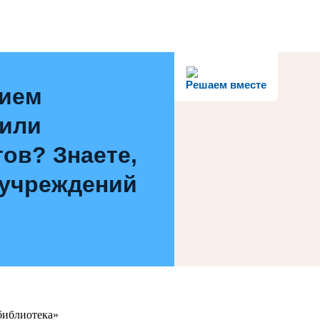
Решаем вместе
нием
 или
ов? Знаете,
 учреждений
библиотека»