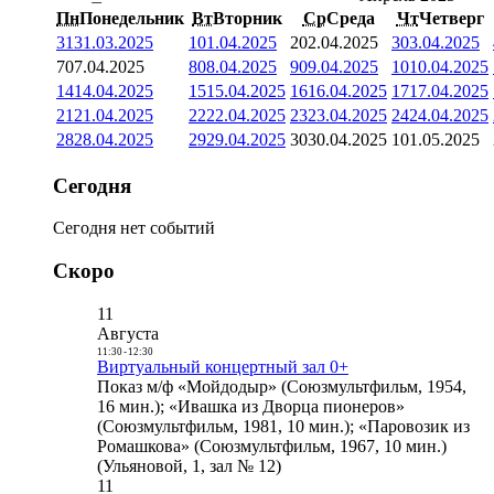
Пн
Понедельник
Вт
Вторник
Ср
Среда
Чт
Четверг
31
31.03.2025
1
01.04.2025
2
02.04.2025
3
03.04.2025
7
07.04.2025
8
08.04.2025
9
09.04.2025
10
10.04.2025
14
14.04.2025
15
15.04.2025
16
16.04.2025
17
17.04.2025
21
21.04.2025
22
22.04.2025
23
23.04.2025
24
24.04.2025
28
28.04.2025
29
29.04.2025
30
30.04.2025
1
01.05.2025
Сегодня
Сегодня нет событий
Скоро
11
Августа
11:30
-
12:30
Виртуальный концертный зал 0+
Показ м/ф «Мойдодыр» (Союзмультфильм, 1954,
16 мин.); «Ивашка из Дворца пионеров»
(Союзмультфильм, 1981, 10 мин.); «Паровозик из
Ромашкова» (Союзмультфильм, 1967, 10 мин.)
(Ульяновой, 1, зал № 12)
11