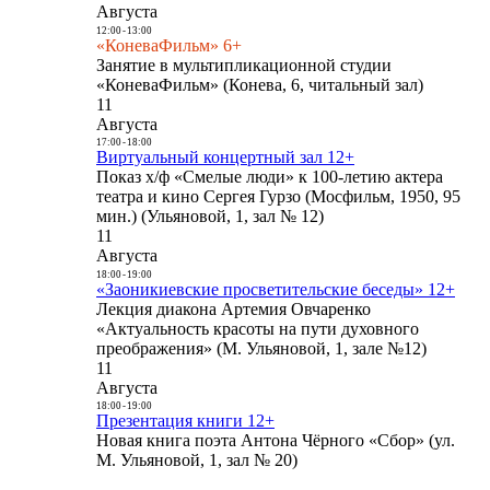
Августа
12:00
-
13:00
«КоневаФильм» 6+
Занятие в мультипликационной студии
«КоневаФильм» (Конева, 6, читальный зал)
11
Августа
17:00
-
18:00
Виртуальный концертный зал 12+
Показ х/ф «Смелые люди» к 100-летию актера
театра и кино Сергея Гурзо (Мосфильм, 1950, 95
мин.) (Ульяновой, 1, зал № 12)
11
Августа
18:00
-
19:00
«Заоникиевские просветительские беседы» 12+
Лекция диакона Артемия Овчаренко
«Актуальность красоты на пути духовного
преображения» (М. Ульяновой, 1, зале №12)
11
Августа
18:00
-
19:00
Презентация книги 12+
Новая книга поэта Антона Чёрного «Сбор» (ул.
М. Ульяновой, 1, зал № 20)