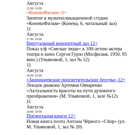
Августа
12:00
-
13:00
«КоневаФильм» 6+
Занятие в мультипликационной студии
«КоневаФильм» (Конева, 6, читальный зал)
11
Августа
17:00
-
18:00
Виртуальный концертный зал 12+
Показ х/ф «Смелые люди» к 100-летию актера
театра и кино Сергея Гурзо (Мосфильм, 1950, 95
мин.) (Ульяновой, 1, зал № 12)
11
Августа
18:00
-
19:00
«Заоникиевские просветительские беседы» 12+
Лекция диакона Артемия Овчаренко
«Актуальность красоты на пути духовного
преображения» (М. Ульяновой, 1, зале №12)
11
Августа
18:00
-
19:00
Презентация книги 12+
Новая книга поэта Антона Чёрного «Сбор» (ул.
М. Ульяновой, 1, зал № 20)