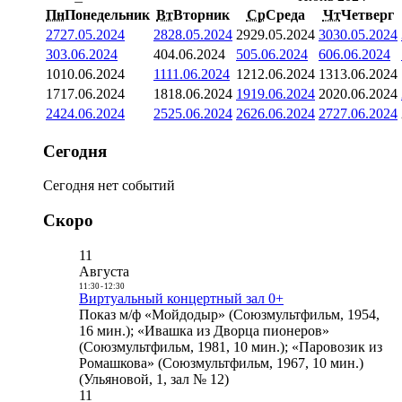
Пн
Понедельник
Вт
Вторник
Ср
Среда
Чт
Четверг
27
27.05.2024
28
28.05.2024
29
29.05.2024
30
30.05.2024
3
03.06.2024
4
04.06.2024
5
05.06.2024
6
06.06.2024
10
10.06.2024
11
11.06.2024
12
12.06.2024
13
13.06.2024
17
17.06.2024
18
18.06.2024
19
19.06.2024
20
20.06.2024
24
24.06.2024
25
25.06.2024
26
26.06.2024
27
27.06.2024
Сегодня
Сегодня нет событий
Скоро
11
Августа
11:30
-
12:30
Виртуальный концертный зал 0+
Показ м/ф «Мойдодыр» (Союзмультфильм, 1954,
16 мин.); «Ивашка из Дворца пионеров»
(Союзмультфильм, 1981, 10 мин.); «Паровозик из
Ромашкова» (Союзмультфильм, 1967, 10 мин.)
(Ульяновой, 1, зал № 12)
11