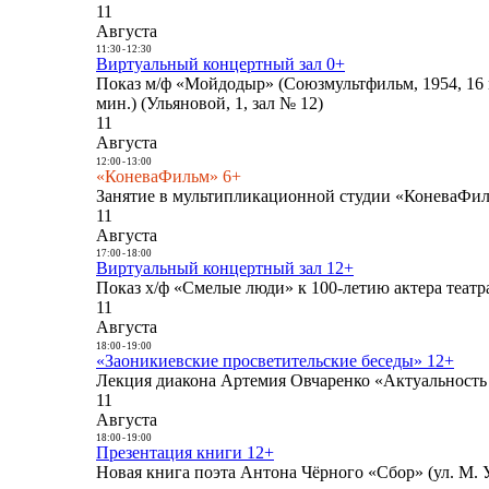
11
Августа
11:30
-
12:30
Виртуальный концертный зал 0+
Показ м/ф «Мойдодыр» (Союзмультфильм, 1954, 16 
мин.) (Ульяновой, 1, зал № 12)
11
Августа
12:00
-
13:00
«КоневаФильм» 6+
Занятие в мультипликационной студии «КоневаФиль
11
Августа
17:00
-
18:00
Виртуальный концертный зал 12+
Показ х/ф «Смелые люди» к 100-летию актера театра
11
Августа
18:00
-
19:00
«Заоникиевские просветительские беседы» 12+
Лекция диакона Артемия Овчаренко «Актуальность 
11
Августа
18:00
-
19:00
Презентация книги 12+
Новая книга поэта Антона Чёрного «Сбор» (ул. М. У