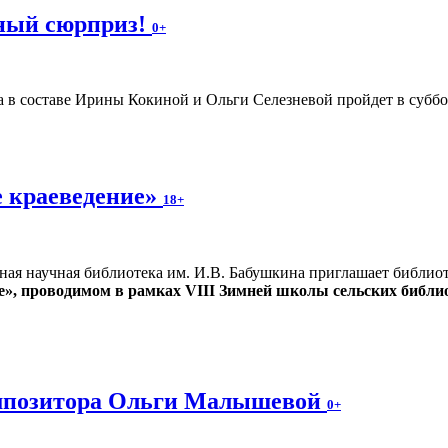
ьный сюрприз!
0+
 в составе Ирины Кокиной и Ольги Селезневой пройдет в суббот
 краеведение»
18+
ная научная библиотека им. И.В. Бабушкина приглашает библио
е», проводимом в рамках VIII Зимней школы сельских библи
омпозитора Ольги Малышевой
0+