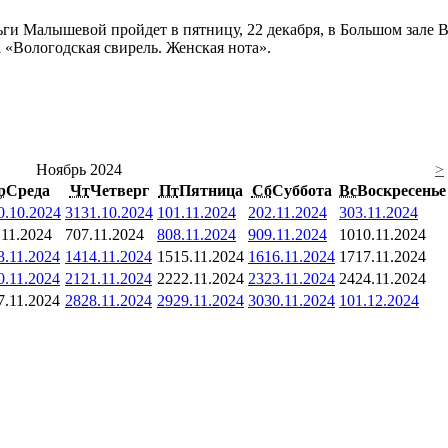
ьги Малышевой пройдет в пятницу, 22 декабря, в Большом зале 
а «Вологодская свирель. Женская нота».
Ноябрь 2024
>
р
Среда
Чт
Четверг
Пт
Пятница
Сб
Суббота
Вс
Воскресенье
0.10.2024
31
31.10.2024
1
01.11.2024
2
02.11.2024
3
03.11.2024
.11.2024
7
07.11.2024
8
08.11.2024
9
09.11.2024
10
10.11.2024
3.11.2024
14
14.11.2024
15
15.11.2024
16
16.11.2024
17
17.11.2024
0.11.2024
21
21.11.2024
22
22.11.2024
23
23.11.2024
24
24.11.2024
7.11.2024
28
28.11.2024
29
29.11.2024
30
30.11.2024
1
01.12.2024