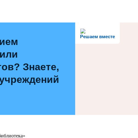
Решаем вместе
нием
 или
ов? Знаете,
 учреждений
библиотека»