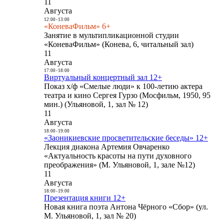
11
Августа
12:00
-
13:00
«КоневаФильм» 6+
Занятие в мультипликационной студии
«КоневаФильм» (Конева, 6, читальный зал)
11
Августа
17:00
-
18:00
Виртуальный концертный зал 12+
Показ х/ф «Смелые люди» к 100-летию актера
театра и кино Сергея Гурзо (Мосфильм, 1950, 95
мин.) (Ульяновой, 1, зал № 12)
11
Августа
18:00
-
19:00
«Заоникиевские просветительские беседы» 12+
Лекция диакона Артемия Овчаренко
«Актуальность красоты на пути духовного
преображения» (М. Ульяновой, 1, зале №12)
11
Августа
18:00
-
19:00
Презентация книги 12+
Новая книга поэта Антона Чёрного «Сбор» (ул.
М. Ульяновой, 1, зал № 20)