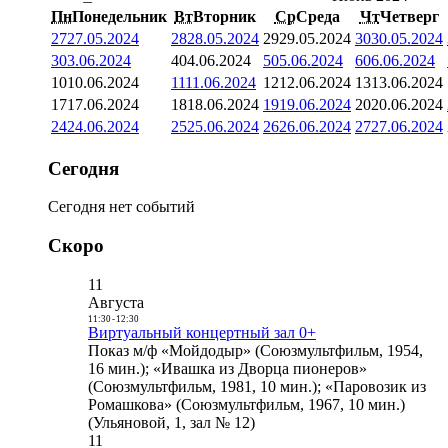
Пн
Понедельник
Вт
Вторник
Ср
Среда
Чт
Четверг
27
27.05.2024
28
28.05.2024
29
29.05.2024
30
30.05.2024
3
03.06.2024
4
04.06.2024
5
05.06.2024
6
06.06.2024
10
10.06.2024
11
11.06.2024
12
12.06.2024
13
13.06.2024
17
17.06.2024
18
18.06.2024
19
19.06.2024
20
20.06.2024
24
24.06.2024
25
25.06.2024
26
26.06.2024
27
27.06.2024
Сегодня
Сегодня нет событий
Скоро
11
Августа
11:30
-
12:30
Виртуальный концертный зал 0+
Показ м/ф «Мойдодыр» (Союзмультфильм, 1954,
16 мин.); «Ивашка из Дворца пионеров»
(Союзмультфильм, 1981, 10 мин.); «Паровозик из
Ромашкова» (Союзмультфильм, 1967, 10 мин.)
(Ульяновой, 1, зал № 12)
11