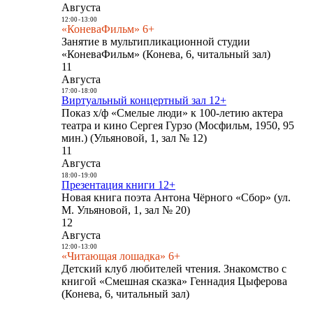
Августа
12:00
-
13:00
«КоневаФильм» 6+
Занятие в мультипликационной студии
«КоневаФильм» (Конева, 6, читальный зал)
11
Августа
17:00
-
18:00
Виртуальный концертный зал 12+
Показ х/ф «Смелые люди» к 100-летию актера
театра и кино Сергея Гурзо (Мосфильм, 1950, 95
мин.) (Ульяновой, 1, зал № 12)
11
Августа
18:00
-
19:00
Презентация книги 12+
Новая книга поэта Антона Чёрного «Сбор» (ул.
М. Ульяновой, 1, зал № 20)
12
Августа
12:00
-
13:00
«Читающая лошадка» 6+
Детский клуб любителей чтения. Знакомство с
книгой «Смешная сказка» Геннадия Цыферова
(Конева, 6, читальный зал)