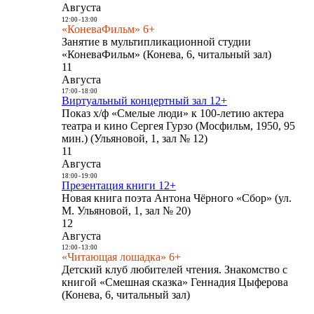
Августа
12:00
-
13:00
«КоневаФильм» 6+
Занятие в мультипликационной студии
«КоневаФильм» (Конева, 6, читальный зал)
11
Августа
17:00
-
18:00
Виртуальный концертный зал 12+
Показ х/ф «Смелые люди» к 100-летию актера
театра и кино Сергея Гурзо (Мосфильм, 1950, 95
мин.) (Ульяновой, 1, зал № 12)
11
Августа
18:00
-
19:00
Презентация книги 12+
Новая книга поэта Антона Чёрного «Сбор» (ул.
М. Ульяновой, 1, зал № 20)
12
Августа
12:00
-
13:00
«Читающая лошадка» 6+
Детский клуб любителей чтения. Знакомство с
книгой «Смешная сказка» Геннадия Цыферова
(Конева, 6, читальный зал)