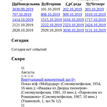
Пн
Понедельник
Вт
Вторник
Ср
Среда
Чт
Четверг
30
30.09.2019
1
01.10.2019
2
02.10.2019
3
03.10.2019
7
07.10.2019
8
08.10.2019
9
09.10.2019
10
10.10.2019
14
14.10.2019
15
15.10.2019
16
16.10.2019
17
17.10.2019
21
21.10.2019
22
22.10.2019
23
23.10.2019
24
24.10.2019
28
28.10.2019
29
29.10.2019
30
30.10.2019
31
31.10.2019
Сегодня
Сегодня нет событий
Скоро
11
Августа
11:30
-
12:30
Виртуальный концертный зал 0+
Показ м/ф «Мойдодыр» (Союзмультфильм, 1954,
16 мин.); «Ивашка из Дворца пионеров»
(Союзмультфильм, 1981, 10 мин.); «Паровозик из
Ромашкова» (Союзмультфильм, 1967, 10 мин.)
(Ульяновой, 1, зал № 12)
11