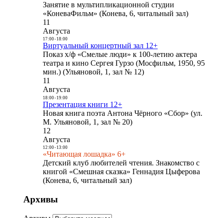
Занятие в мультипликационной студии
«КоневаФильм» (Конева, 6, читальный зал)
11
Августа
17:00
-
18:00
Виртуальный концертный зал 12+
Показ х/ф «Смелые люди» к 100-летию актера
театра и кино Сергея Гурзо (Мосфильм, 1950, 95
мин.) (Ульяновой, 1, зал № 12)
11
Августа
18:00
-
19:00
Презентация книги 12+
Новая книга поэта Антона Чёрного «Сбор» (ул.
М. Ульяновой, 1, зал № 20)
12
Августа
12:00
-
13:00
«Читающая лошадка» 6+
Детский клуб любителей чтения. Знакомство с
книгой «Смешная сказка» Геннадия Цыферова
(Конева, 6, читальный зал)
Архивы