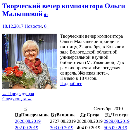
Творческий вечер композитора Ольги
Малышевой
0+
18.12.2017
Новости
,
0+
Творческий вечер композитора
Ольги Малышевой пройдет в
пятницу, 22 декабря, в Большом
зале Вологодской областной
универсальной научной
библиотеки (М. Ульяновой, 7) в
рамках проекта «Вологодская
свирель. Женская нота».
Начало в 18 часов.
Подробнее
← Предыдущая
Следующая →
<
Сентябрь 2019
Пн
Понедельник
Вт
Вторник
Ср
Среда
Чт
Четверг
26
26.08.2019
27
27.08.2019
28
28.08.2019
29
29.08.2019
2
02.09.2019
3
03.09.2019
4
04.09.2019
5
05.09.2019