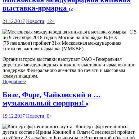
выставка-ярмарка
12+
21.12.2017
Новости
,
12+
С 5
по 9 сентября 2018 года в Москве на площадке ВДНХ
(75 павильон) пройдет 31-я Московская международная
книжная выставка-ярмарка (ММКВЯ).
Организатором выставки выступает ОАО «Генеральная
дирекция международных книжных выставок и ярмарок» при
поддержке Федерального агенства по печати и массовым
коммуникациям.
Подробнее
Бизе, Форе, Чайковский и …
музыкальный сюрприз!
0+
19.12.2017
Новости
,
0+
Концерт фортепианного
дуэта в составе Ирины Кокиной и Ольги Селезневой пройдет
в субботу, 23 декабря, в Большом зале Вологодской областной