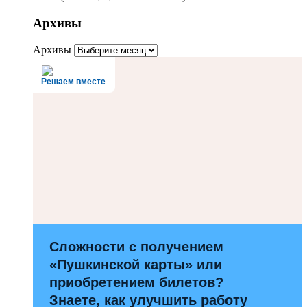
Архивы
Архивы
Решаем вместе
Сложности с получением
«Пушкинской карты» или
приобретением билетов?
Знаете, как улучшить работу