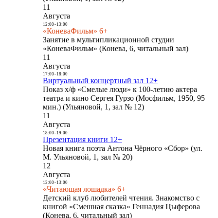
11
Августа
12:00
-
13:00
«КоневаФильм» 6+
Занятие в мультипликационной студии
«КоневаФильм» (Конева, 6, читальный зал)
11
Августа
17:00
-
18:00
Виртуальный концертный зал 12+
Показ х/ф «Смелые люди» к 100-летию актера
театра и кино Сергея Гурзо (Мосфильм, 1950, 95
мин.) (Ульяновой, 1, зал № 12)
11
Августа
18:00
-
19:00
Презентация книги 12+
Новая книга поэта Антона Чёрного «Сбор» (ул.
М. Ульяновой, 1, зал № 20)
12
Августа
12:00
-
13:00
«Читающая лошадка» 6+
Детский клуб любителей чтения. Знакомство с
книгой «Смешная сказка» Геннадия Цыферова
(Конева, 6, читальный зал)