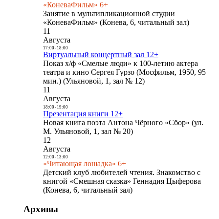
«КоневаФильм» 6+
Занятие в мультипликационной студии
«КоневаФильм» (Конева, 6, читальный зал)
11
Августа
17:00
-
18:00
Виртуальный концертный зал 12+
Показ х/ф «Смелые люди» к 100-летию актера
театра и кино Сергея Гурзо (Мосфильм, 1950, 95
мин.) (Ульяновой, 1, зал № 12)
11
Августа
18:00
-
19:00
Презентация книги 12+
Новая книга поэта Антона Чёрного «Сбор» (ул.
М. Ульяновой, 1, зал № 20)
12
Августа
12:00
-
13:00
«Читающая лошадка» 6+
Детский клуб любителей чтения. Знакомство с
книгой «Смешная сказка» Геннадия Цыферова
(Конева, 6, читальный зал)
Архивы