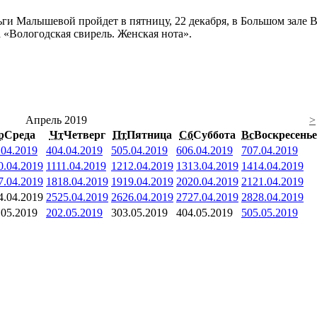
ьги Малышевой пройдет в пятницу, 22 декабря, в Большом зале 
а «Вологодская свирель. Женская нота».
Апрель 2019
>
р
Среда
Чт
Четверг
Пт
Пятница
Сб
Суббота
Вс
Воскресенье
.04.2019
4
04.04.2019
5
05.04.2019
6
06.04.2019
7
07.04.2019
0.04.2019
11
11.04.2019
12
12.04.2019
13
13.04.2019
14
14.04.2019
7.04.2019
18
18.04.2019
19
19.04.2019
20
20.04.2019
21
21.04.2019
4.04.2019
25
25.04.2019
26
26.04.2019
27
27.04.2019
28
28.04.2019
.05.2019
2
02.05.2019
3
03.05.2019
4
04.05.2019
5
05.05.2019