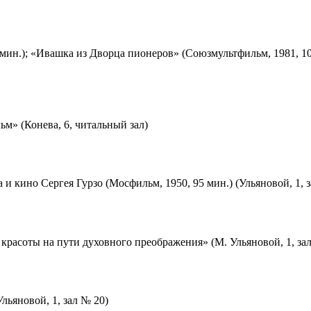
мин.); «Ивашка из Дворца пионеров» (Союзмультфильм, 1981, 10
м» (Конева, 6, читальный зал)
 и кино Сергея Гурзо (Мосфильм, 1950, 95 мин.) (Ульяновой, 1, 
красоты на пути духовного преображения» (М. Ульяновой, 1, за
льяновой, 1, зал № 20)