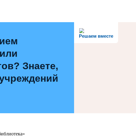
Решаем вместе
нием
 или
ов? Знаете,
 учреждений
библиотека»