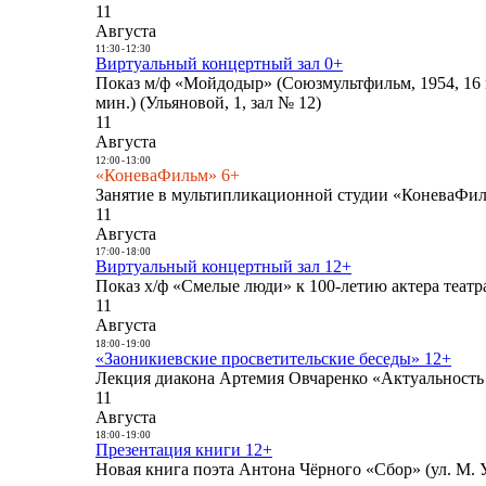
11
Августа
11:30
-
12:30
Виртуальный концертный зал 0+
Показ м/ф «Мойдодыр» (Союзмультфильм, 1954, 16 
мин.) (Ульяновой, 1, зал № 12)
11
Августа
12:00
-
13:00
«КоневаФильм» 6+
Занятие в мультипликационной студии «КоневаФиль
11
Августа
17:00
-
18:00
Виртуальный концертный зал 12+
Показ х/ф «Смелые люди» к 100-летию актера театра
11
Августа
18:00
-
19:00
«Заоникиевские просветительские беседы» 12+
Лекция диакона Артемия Овчаренко «Актуальность 
11
Августа
18:00
-
19:00
Презентация книги 12+
Новая книга поэта Антона Чёрного «Сбор» (ул. М. У