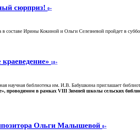
ьный сюрприз!
0+
 в составе Ирины Кокиной и Ольги Селезневой пройдет в суббот
 краеведение»
18+
ная научная библиотека им. И.В. Бабушкина приглашает библио
е», проводимом в рамках VIII Зимней школы сельских библи
омпозитора Ольги Малышевой
0+