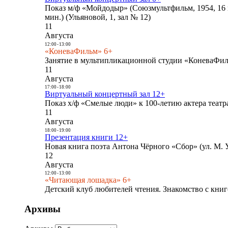
Показ м/ф «Мойдодыр» (Союзмультфильм, 1954, 16 
мин.) (Ульяновой, 1, зал № 12)
11
Августа
12:00
-
13:00
«КоневаФильм» 6+
Занятие в мультипликационной студии «КоневаФиль
11
Августа
17:00
-
18:00
Виртуальный концертный зал 12+
Показ х/ф «Смелые люди» к 100-летию актера театра
11
Августа
18:00
-
19:00
Презентация книги 12+
Новая книга поэта Антона Чёрного «Сбор» (ул. М. У
12
Августа
12:00
-
13:00
«Читающая лошадка» 6+
Детский клуб любителей чтения. Знакомство с книг
Архивы