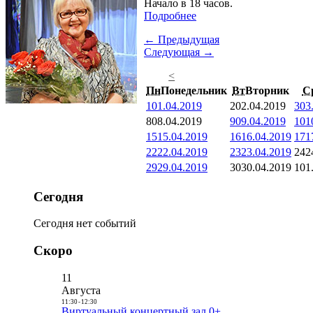
Начало в 18 часов.
Подробнее
← Предыдущая
Следующая →
<
Пн
Понедельник
Вт
Вторник
С
1
01.04.2019
2
02.04.2019
3
03
8
08.04.2019
9
09.04.2019
10
1
15
15.04.2019
16
16.04.2019
17
1
22
22.04.2019
23
23.04.2019
24
2
29
29.04.2019
30
30.04.2019
1
01
Сегодня
Сегодня нет событий
Скоро
11
Августа
11:30
-
12:30
Виртуальный концертный зал 0+