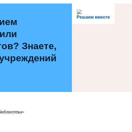
Решаем вместе
нием
 или
ов? Знаете,
 учреждений
библиотека»