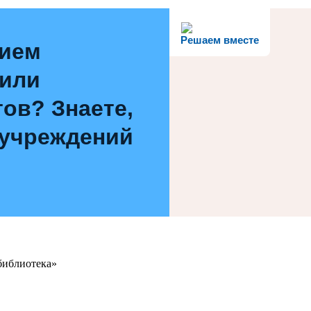
Решаем вместе
нием
 или
ов? Знаете,
 учреждений
библиотека»