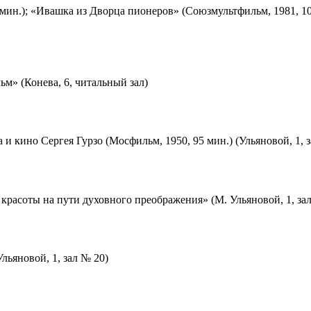
мин.); «Ивашка из Дворца пионеров» (Союзмультфильм, 1981, 10
м» (Конева, 6, читальный зал)
 и кино Сергея Гурзо (Мосфильм, 1950, 95 мин.) (Ульяновой, 1, 
красоты на пути духовного преображения» (М. Ульяновой, 1, за
льяновой, 1, зал № 20)