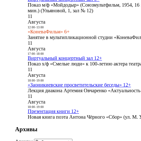
Показ м/ф «Мойдодыр» (Союзмультфильм, 1954, 16 
мин.) (Ульяновой, 1, зал № 12)
11
Августа
12:00
-
13:00
«КоневаФильм» 6+
Занятие в мультипликационной студии «КоневаФиль
11
Августа
17:00
-
18:00
Виртуальный концертный зал 12+
Показ х/ф «Смелые люди» к 100-летию актера театра
11
Августа
18:00
-
19:00
«Заоникиевские просветительские беседы» 12+
Лекция диакона Артемия Овчаренко «Актуальность 
11
Августа
18:00
-
19:00
Презентация книги 12+
Новая книга поэта Антона Чёрного «Сбор» (ул. М. У
Архивы