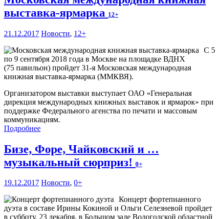
выставка-ярмарка
12+
21.12.2017
Новости
,
12+
С 5
по 9 сентября 2018 года в Москве на площадке ВДНХ
(75 павильон) пройдет 31-я Московская международная
книжная выставка-ярмарка (ММКВЯ).
Организатором выставки выступает ОАО «Генеральная
дирекция международных книжных выставок и ярмарок» при
поддержке Федерального агенства по печати и массовым
коммуникациям.
Подробнее
Бизе, Форе, Чайковский и …
музыкальный сюрприз!
0+
19.12.2017
Новости
,
0+
Концерт фортепианного
дуэта в составе Ирины Кокиной и Ольги Селезневой пройдет
в субботу, 23 декабря, в Большом зале Вологодской областной