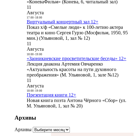
«КоневаФильм» (Конева, 6, читальный зал)
11
Августа
17:00
-
18:00
Виртуальный концертный зал 12+
Показ х/ф «Смелые люди» к 100-летию актера
театра и кино Сергея Гурзо (Мосфильм, 1950, 95
мин.) (Ульяновой, 1, зал № 12)
11
Августа
18:00
-
19:00
«Заоникиевские просветительские беседы» 12+
Лекция диакона Артемия Овчаренко
«Актуальность красоты на пути духовного
преображения» (М. Ульяновой, 1, зале №12)
11
Августа
18:00
-
19:00
Презентация книги 12+
Новая книга поэта Антона Чёрного «Сбор» (ул.
М. Ульяновой, 1, зал № 20)
Архивы
Архивы