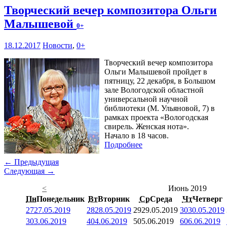
Творческий вечер композитора Ольги
Малышевой
0+
18.12.2017
Новости
,
0+
Творческий вечер композитора
Ольги Малышевой пройдет в
пятницу, 22 декабря, в Большом
зале Вологодской областной
универсальной научной
библиотеки (М. Ульяновой, 7) в
рамках проекта «Вологодская
свирель. Женская нота».
Начало в 18 часов.
Подробнее
← Предыдущая
Следующая →
<
Июнь 2019
Пн
Понедельник
Вт
Вторник
Ср
Среда
Чт
Четверг
27
27.05.2019
28
28.05.2019
29
29.05.2019
30
30.05.2019
3
03.06.2019
4
04.06.2019
5
05.06.2019
6
06.06.2019