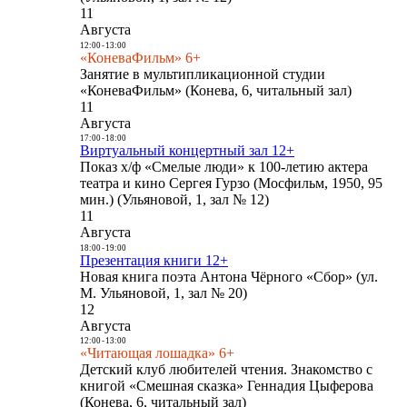
11
Августа
12:00
-
13:00
«КоневаФильм» 6+
Занятие в мультипликационной студии
«КоневаФильм» (Конева, 6, читальный зал)
11
Августа
17:00
-
18:00
Виртуальный концертный зал 12+
Показ х/ф «Смелые люди» к 100-летию актера
театра и кино Сергея Гурзо (Мосфильм, 1950, 95
мин.) (Ульяновой, 1, зал № 12)
11
Августа
18:00
-
19:00
Презентация книги 12+
Новая книга поэта Антона Чёрного «Сбор» (ул.
М. Ульяновой, 1, зал № 20)
12
Августа
12:00
-
13:00
«Читающая лошадка» 6+
Детский клуб любителей чтения. Знакомство с
книгой «Смешная сказка» Геннадия Цыферова
(Конева, 6, читальный зал)