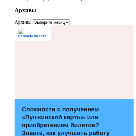
Архивы
Архивы
Решаем вместе
Сложности с получением
«Пушкинской карты» или
приобретением билетов?
Знаете, как улучшить работу