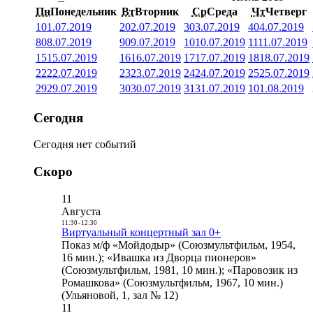
Пн
Понедельник
Вт
Вторник
Ср
Среда
Чт
Четверг
1
01.07.2019
2
02.07.2019
3
03.07.2019
4
04.07.2019
8
08.07.2019
9
09.07.2019
10
10.07.2019
11
11.07.2019
15
15.07.2019
16
16.07.2019
17
17.07.2019
18
18.07.2019
22
22.07.2019
23
23.07.2019
24
24.07.2019
25
25.07.2019
29
29.07.2019
30
30.07.2019
31
31.07.2019
1
01.08.2019
Сегодня
Сегодня нет событий
Скоро
11
Августа
11:30
-
12:30
Виртуальный концертный зал 0+
Показ м/ф «Мойдодыр» (Союзмультфильм, 1954,
16 мин.); «Ивашка из Дворца пионеров»
(Союзмультфильм, 1981, 10 мин.); «Паровозик из
Ромашкова» (Союзмультфильм, 1967, 10 мин.)
(Ульяновой, 1, зал № 12)
11