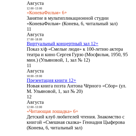
Августа
12:00
-
13:00
«КоневаФильм» 6+
Занятие в мультипликационной студии
«КоневаФильм» (Конева, 6, читальный зал)
11
Августа
17:00
-
18:00
Виртуальный концертный зал 12+
Показ х/ф «Смелые люди» к 100-летию актера
театра и кино Сергея Гурзо (Мосфильм, 1950, 95
мин.) (Ульяновой, 1, зал № 12)
11
Августа
18:00
-
19:00
Презентация книги 12+
Новая книга поэта Антона Чёрного «Сбор» (ул.
М. Ульяновой, 1, зал № 20)
12
Августа
12:00
-
13:00
«Читающая лошадка» 6+
Детский клуб любителей чтения. Знакомство с
книгой «Смешная сказка» Геннадия Цыферова
(Конева, 6, читальный зал)