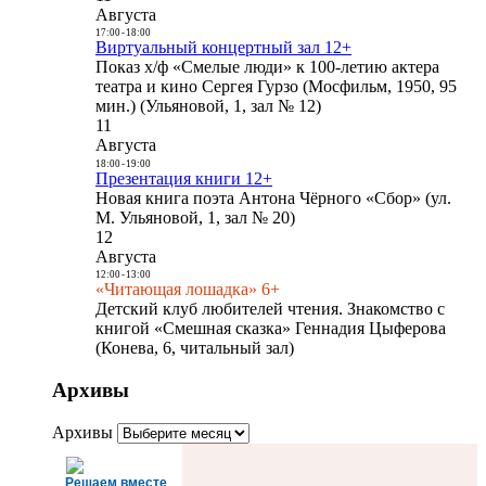
Августа
17:00
-
18:00
Виртуальный концертный зал 12+
Показ х/ф «Смелые люди» к 100-летию актера
театра и кино Сергея Гурзо (Мосфильм, 1950, 95
мин.) (Ульяновой, 1, зал № 12)
11
Августа
18:00
-
19:00
Презентация книги 12+
Новая книга поэта Антона Чёрного «Сбор» (ул.
М. Ульяновой, 1, зал № 20)
12
Августа
12:00
-
13:00
«Читающая лошадка» 6+
Детский клуб любителей чтения. Знакомство с
книгой «Смешная сказка» Геннадия Цыферова
(Конева, 6, читальный зал)
Архивы
Архивы
Решаем вместе