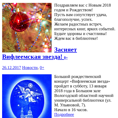
Поздравляем вас с Новым 2018
годом и Рождеством!
Пусть вам сопутствует удача,
благополучие, успех.
Желаем радостных встреч,
интересных книг, ярких событий.
Будьте здоровы и счастливы!
Ждем вас в библиотеке!
Засияет
Вифлеемская звезда!
0+
26.12.2017
Новости
,
0+
Большой рождественский
концерт «Вифлеемская звезда»
пройдет в субботу, 13 января
2018 года в Большом зале
Вологодской областной научной
универсальной библиотеки (ул.
М. Ульяновой, 7).
Начало в 16 часов.
Подробнее