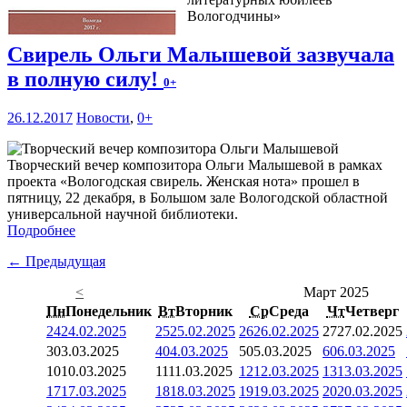
Вологодчины»
Свирель Ольги Малышевой зазвучала
в полную силу!
0+
26.12.2017
Новости
,
0+
Творческий вечер композитора Ольги Малышевой в рамках
проекта «Вологодская свирель. Женская нота» прошел в
пятницу, 22 декабря, в Большом зале Вологодской областной
универсальной научной библиотеки.
Подробнее
← Предыдущая
<
Март 2025
Пн
Понедельник
Вт
Вторник
Ср
Среда
Чт
Четверг
24
24.02.2025
25
25.02.2025
26
26.02.2025
27
27.02.2025
3
03.03.2025
4
04.03.2025
5
05.03.2025
6
06.03.2025
10
10.03.2025
11
11.03.2025
12
12.03.2025
13
13.03.2025
17
17.03.2025
18
18.03.2025
19
19.03.2025
20
20.03.2025