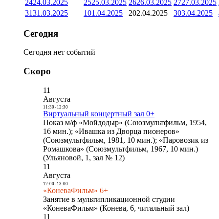
24
24.03.2025
25
25.03.2025
26
26.03.2025
27
27.03.2025
31
31.03.2025
1
01.04.2025
2
02.04.2025
3
03.04.2025
Сегодня
Сегодня нет событий
Скоро
11
Августа
11:30
-
12:30
Виртуальный концертный зал 0+
Показ м/ф «Мойдодыр» (Союзмультфильм, 1954,
16 мин.); «Ивашка из Дворца пионеров»
(Союзмультфильм, 1981, 10 мин.); «Паровозик из
Ромашкова» (Союзмультфильм, 1967, 10 мин.)
(Ульяновой, 1, зал № 12)
11
Августа
12:00
-
13:00
«КоневаФильм» 6+
Занятие в мультипликационной студии
«КоневаФильм» (Конева, 6, читальный зал)
11