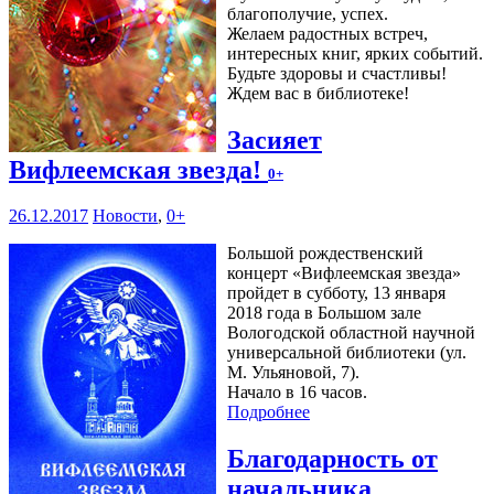
благополучие, успех.
Желаем радостных встреч,
интересных книг, ярких событий.
Будьте здоровы и счастливы!
Ждем вас в библиотеке!
Засияет
Вифлеемская звезда!
0+
26.12.2017
Новости
,
0+
Большой рождественский
концерт «Вифлеемская звезда»
пройдет в субботу, 13 января
2018 года в Большом зале
Вологодской областной научной
универсальной библиотеки (ул.
М. Ульяновой, 7).
Начало в 16 часов.
Подробнее
Благодарность от
начальника