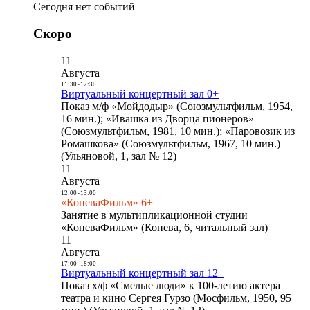
Сегодня нет событий
Скоро
11
Августа
11:30
-
12:30
Виртуальный концертный зал 0+
Показ м/ф «Мойдодыр» (Союзмультфильм, 1954,
16 мин.); «Ивашка из Дворца пионеров»
(Союзмультфильм, 1981, 10 мин.); «Паровозик из
Ромашкова» (Союзмультфильм, 1967, 10 мин.)
(Ульяновой, 1, зал № 12)
11
Августа
12:00
-
13:00
«КоневаФильм» 6+
Занятие в мультипликационной студии
«КоневаФильм» (Конева, 6, читальный зал)
11
Августа
17:00
-
18:00
Виртуальный концертный зал 12+
Показ х/ф «Смелые люди» к 100-летию актера
театра и кино Сергея Гурзо (Мосфильм, 1950, 95