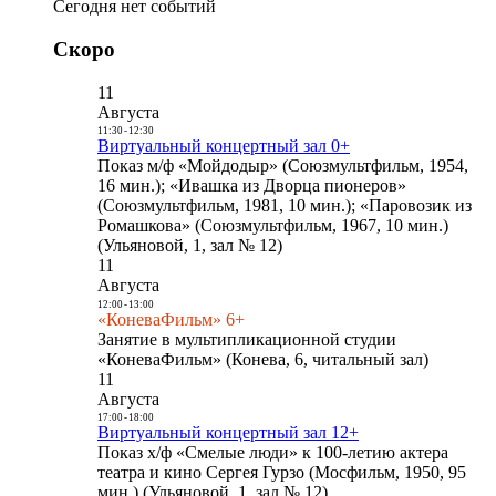
Сегодня нет событий
Скоро
11
Августа
11:30
-
12:30
Виртуальный концертный зал 0+
Показ м/ф «Мойдодыр» (Союзмультфильм, 1954,
16 мин.); «Ивашка из Дворца пионеров»
(Союзмультфильм, 1981, 10 мин.); «Паровозик из
Ромашкова» (Союзмультфильм, 1967, 10 мин.)
(Ульяновой, 1, зал № 12)
11
Августа
12:00
-
13:00
«КоневаФильм» 6+
Занятие в мультипликационной студии
«КоневаФильм» (Конева, 6, читальный зал)
11
Августа
17:00
-
18:00
Виртуальный концертный зал 12+
Показ х/ф «Смелые люди» к 100-летию актера
театра и кино Сергея Гурзо (Мосфильм, 1950, 95
мин.) (Ульяновой, 1, зал № 12)