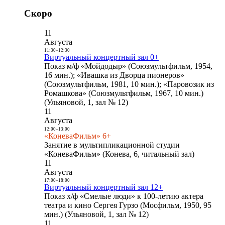
Скоро
11
Августа
11:30
-
12:30
Виртуальный концертный зал 0+
Показ м/ф «Мойдодыр» (Союзмультфильм, 1954,
16 мин.); «Ивашка из Дворца пионеров»
(Союзмультфильм, 1981, 10 мин.); «Паровозик из
Ромашкова» (Союзмультфильм, 1967, 10 мин.)
(Ульяновой, 1, зал № 12)
11
Августа
12:00
-
13:00
«КоневаФильм» 6+
Занятие в мультипликационной студии
«КоневаФильм» (Конева, 6, читальный зал)
11
Августа
17:00
-
18:00
Виртуальный концертный зал 12+
Показ х/ф «Смелые люди» к 100-летию актера
театра и кино Сергея Гурзо (Мосфильм, 1950, 95
мин.) (Ульяновой, 1, зал № 12)
11