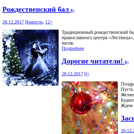
Рождественский бал
0+
28.12.2017
Новости
,
12+
Традиционный рождественский ба
православного центра «Лествица», 
часов.
Подробнее
Дорогие читатели!
0+
28.12.2017
0+
Поздр
Пусть 
Желае
Будьт
Ждем 
Зас
26.12.