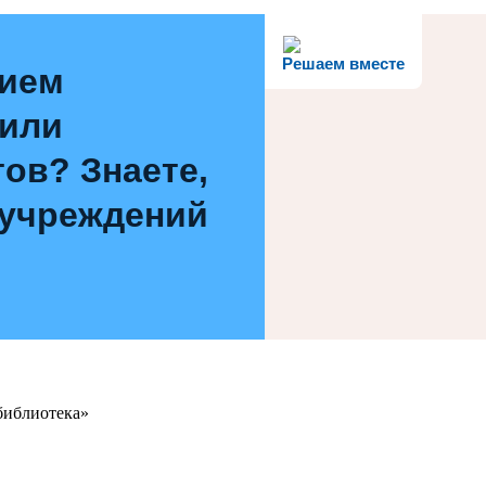
Решаем вместе
нием
 или
ов? Знаете,
 учреждений
библиотека»