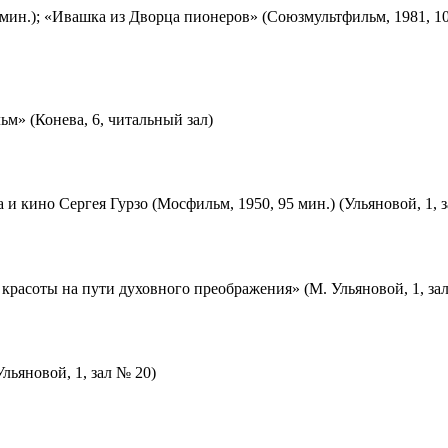
мин.); «Ивашка из Дворца пионеров» (Союзмультфильм, 1981, 10
м» (Конева, 6, читальный зал)
 и кино Сергея Гурзо (Мосфильм, 1950, 95 мин.) (Ульяновой, 1, 
красоты на пути духовного преображения» (М. Ульяновой, 1, за
льяновой, 1, зал № 20)