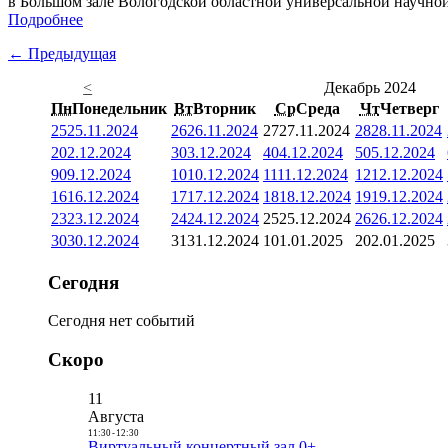
в Большом зале Вологодской областной универсальной научно
Подробнее
← Предыдущая
<
Декабрь 2024
Пн
Понедельник
Вт
Вторник
Ср
Среда
Чт
Четверг
25
25.11.2024
26
26.11.2024
27
27.11.2024
28
28.11.2024
2
02.12.2024
3
03.12.2024
4
04.12.2024
5
05.12.2024
9
09.12.2024
10
10.12.2024
11
11.12.2024
12
12.12.2024
16
16.12.2024
17
17.12.2024
18
18.12.2024
19
19.12.2024
23
23.12.2024
24
24.12.2024
25
25.12.2024
26
26.12.2024
30
30.12.2024
31
31.12.2024
1
01.01.2025
2
02.01.2025
Сегодня
Сегодня нет событий
Скоро
11
Августа
11:30
-
12:30
Виртуальный концертный зал 0+