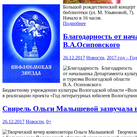
Большой рождественский концерт «
библиотеки (ул. М. Ульяновой, 7).
Начало в 16 часов.
Подробнее
Благодарность от нач
В.А.Осиповского
26.12.2017
Новости
,
2017 год – Го
Благодарность
от начальника Департамента культ
и туризма Вологодской области
В.А. Осиповского
Бюджетному учреждению культуры Вологодской области «Волог
в реализацию проекта «Год литературных юбилеев Вологодчи
Свирель Ольги Малышевой зазвучала 
26.12.2017
Новости
,
0+
Творческ