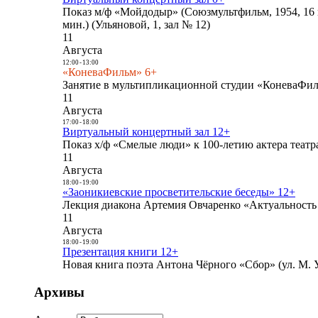
Показ м/ф «Мойдодыр» (Союзмультфильм, 1954, 16 
мин.) (Ульяновой, 1, зал № 12)
11
Августа
12:00
-
13:00
«КоневаФильм» 6+
Занятие в мультипликационной студии «КоневаФиль
11
Августа
17:00
-
18:00
Виртуальный концертный зал 12+
Показ х/ф «Смелые люди» к 100-летию актера театра
11
Августа
18:00
-
19:00
«Заоникиевские просветительские беседы» 12+
Лекция диакона Артемия Овчаренко «Актуальность 
11
Августа
18:00
-
19:00
Презентация книги 12+
Новая книга поэта Антона Чёрного «Сбор» (ул. М. У
Архивы