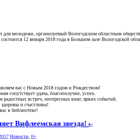
л для молодежи, организуемый Вологодским областным общес
состоится 12 января 2018 года в Большом зале Вологодской обла
авляем вас с Новым 2018 годом и Рождеством!
вам сопутствует удача, благополучие, успех.
м радостных встреч, интересных книг, ярких событий.
е здоровы и счастливы!
вас в библиотеке!
ияет Вифлеемская звезда!
0+
2017
Новости
,
0+