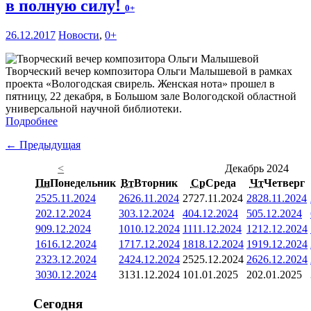
в полную силу!
0+
26.12.2017
Новости
,
0+
Творческий вечер композитора Ольги Малышевой в рамках
проекта «Вологодская свирель. Женская нота» прошел в
пятницу, 22 декабря, в Большом зале Вологодской областной
универсальной научной библиотеки.
Подробнее
← Предыдущая
<
Декабрь 2024
Пн
Понедельник
Вт
Вторник
Ср
Среда
Чт
Четверг
25
25.11.2024
26
26.11.2024
27
27.11.2024
28
28.11.2024
2
02.12.2024
3
03.12.2024
4
04.12.2024
5
05.12.2024
9
09.12.2024
10
10.12.2024
11
11.12.2024
12
12.12.2024
16
16.12.2024
17
17.12.2024
18
18.12.2024
19
19.12.2024
23
23.12.2024
24
24.12.2024
25
25.12.2024
26
26.12.2024
30
30.12.2024
31
31.12.2024
1
01.01.2025
2
02.01.2025
Сегодня