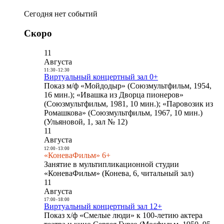
Сегодня нет событий
Скоро
11
Августа
11:30
-
12:30
Виртуальный концертный зал 0+
Показ м/ф «Мойдодыр» (Союзмультфильм, 1954,
16 мин.); «Ивашка из Дворца пионеров»
(Союзмультфильм, 1981, 10 мин.); «Паровозик из
Ромашкова» (Союзмультфильм, 1967, 10 мин.)
(Ульяновой, 1, зал № 12)
11
Августа
12:00
-
13:00
«КоневаФильм» 6+
Занятие в мультипликационной студии
«КоневаФильм» (Конева, 6, читальный зал)
11
Августа
17:00
-
18:00
Виртуальный концертный зал 12+
Показ х/ф «Смелые люди» к 100-летию актера