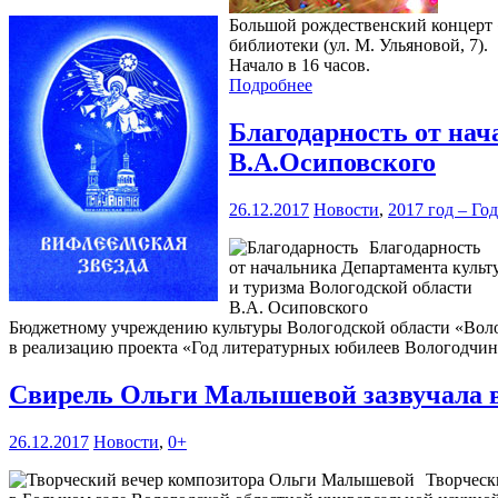
Большой рождественский концерт «
библиотеки (ул. М. Ульяновой, 7).
Начало в 16 часов.
Подробнее
Благодарность от нач
В.А.Осиповского
26.12.2017
Новости
,
2017 год – Го
Благодарность
от начальника Департамента культ
и туризма Вологодской области
В.А. Осиповского
Бюджетному учреждению культуры Вологодской области «Волог
в реализацию проекта «Год литературных юбилеев Вологодчи
Свирель Ольги Малышевой зазвучала 
26.12.2017
Новости
,
0+
Творческ