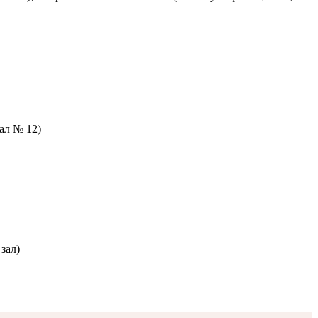
зал № 12)
зал)