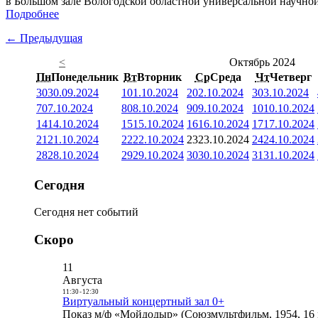
в Большом зале Вологодской областной универсальной научно
Подробнее
← Предыдущая
<
Октябрь 2024
Пн
Понедельник
Вт
Вторник
Ср
Среда
Чт
Четверг
30
30.09.2024
1
01.10.2024
2
02.10.2024
3
03.10.2024
7
07.10.2024
8
08.10.2024
9
09.10.2024
10
10.10.2024
14
14.10.2024
15
15.10.2024
16
16.10.2024
17
17.10.2024
21
21.10.2024
22
22.10.2024
23
23.10.2024
24
24.10.2024
28
28.10.2024
29
29.10.2024
30
30.10.2024
31
31.10.2024
Сегодня
Сегодня нет событий
Скоро
11
Августа
11:30
-
12:30
Виртуальный концертный зал 0+
Показ м/ф «Мойдодыр» (Союзмультфильм, 1954, 16 