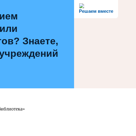
Решаем вместе
нием
 или
ов? Знаете,
 учреждений
библиотека»