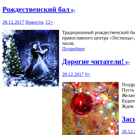
Рождественский бал
0+
28.12.2017
Новости
,
12+
Традиционный рождественский ба
православного центра «Лествица», 
часов.
Подробнее
Дорогие читатели!
0+
28.12.2017
0+
Поздр
Пусть 
Желае
Будьт
Ждем 
Зас
26.12.