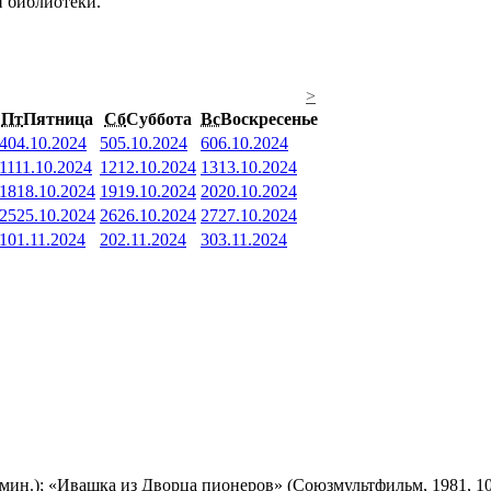
й библиотеки.
>
Пт
Пятница
Сб
Суббота
Вс
Воскресенье
4
04.10.2024
5
05.10.2024
6
06.10.2024
11
11.10.2024
12
12.10.2024
13
13.10.2024
18
18.10.2024
19
19.10.2024
20
20.10.2024
25
25.10.2024
26
26.10.2024
27
27.10.2024
1
01.11.2024
2
02.11.2024
3
03.11.2024
мин.); «Ивашка из Дворца пионеров» (Союзмультфильм, 1981, 10