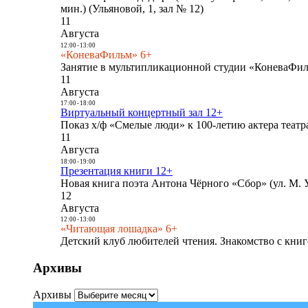
мин.) (Ульяновой, 1, зал № 12)
11
Августа
12:00
-
13:00
«КоневаФильм» 6+
Занятие в мультипликационной студии «КоневаФиль
11
Августа
17:00
-
18:00
Виртуальный концертный зал 12+
Показ х/ф «Смелые люди» к 100-летию актера театра
11
Августа
18:00
-
19:00
Презентация книги 12+
Новая книга поэта Антона Чёрного «Сбор» (ул. М. У
12
Августа
12:00
-
13:00
«Читающая лошадка» 6+
Детский клуб любителей чтения. Знакомство с книг
Архивы
Архивы