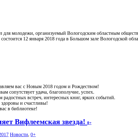
л для молодежи, организуемый Вологодским областным общес
состоится 12 января 2018 года в Большом зале Вологодской обла
авляем вас с Новым 2018 годом и Рождеством!
вам сопутствует удача, благополучие, успех.
м радостных встреч, интересных книг, ярких событий.
е здоровы и счастливы!
вас в библиотеке!
ияет Вифлеемская звезда!
0+
2017
Новости
,
0+