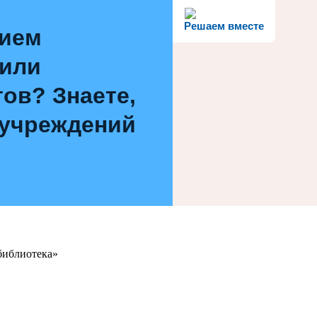
Решаем вместе
нием
 или
ов? Знаете,
 учреждений
библиотека»