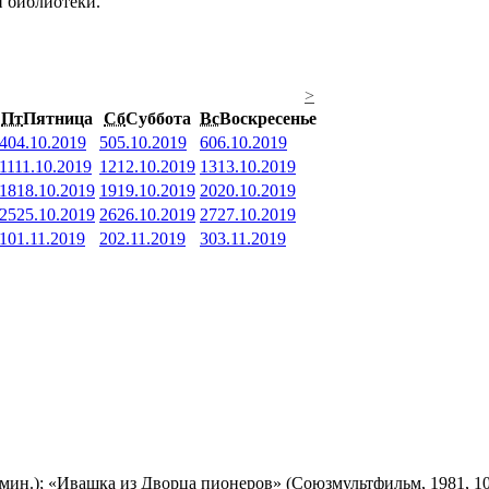
й библиотеки.
>
Пт
Пятница
Сб
Суббота
Вс
Воскресенье
4
04.10.2019
5
05.10.2019
6
06.10.2019
11
11.10.2019
12
12.10.2019
13
13.10.2019
18
18.10.2019
19
19.10.2019
20
20.10.2019
25
25.10.2019
26
26.10.2019
27
27.10.2019
1
01.11.2019
2
02.11.2019
3
03.11.2019
мин.); «Ивашка из Дворца пионеров» (Союзмультфильм, 1981, 10