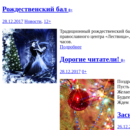
Рождественский бал
0+
28.12.2017
Новости
,
12+
Традиционный рождественский ба
православного центра «Лествица», 
часов.
Подробнее
Дорогие читатели!
0+
28.12.2017
0+
Поздр
Пусть 
Желае
Будьт
Ждем 
Зас
26.12.