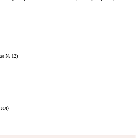
зал № 12)
зал)