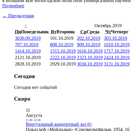
в Большом зале Вологодской областной универсальной научно
Подробнее
← Предыдущая
<
Октябрь 2019
Пн
Понедельник
Вт
Вторник
Ср
Среда
Чт
Четверг
30
30.09.2019
1
01.10.2019
2
02.10.2019
3
03.10.2019
7
07.10.2019
8
08.10.2019
9
09.10.2019
10
10.10.2019
14
14.10.2019
15
15.10.2019
16
16.10.2019
17
17.10.2019
21
21.10.2019
22
22.10.2019
23
23.10.2019
24
24.10.2019
28
28.10.2019
29
29.10.2019
30
30.10.2019
31
31.10.2019
Сегодня
Сегодня нет событий
Скоро
11
Августа
11:30
-
12:30
Виртуальный концертный зал 0+
Показ м/ф «Мойдодыр» (Союзмультфильм, 1954, 16 