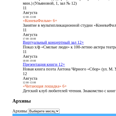
мин.) (Ульяновой, 1, зал № 12)
11
Августа
12:00
-
13:00
«КоневаФильм» 6+
Занятие в мультипликационной студии «КоневаФиль
11
Августа
17:00
-
18:00
Виртуальный концертный зал 12+
Показ х/ф «Смелые люди» к 100-летию актера театра
11
Августа
18:00
-
19:00
Презентация книги 12+
Новая книга поэта Антона Чёрного «Сбор» (ул. М. У
12
Августа
12:00
-
13:00
«Читающая лошадка» 6+
Детский клуб любителей чтения. Знакомство с книг
Архивы
Архивы