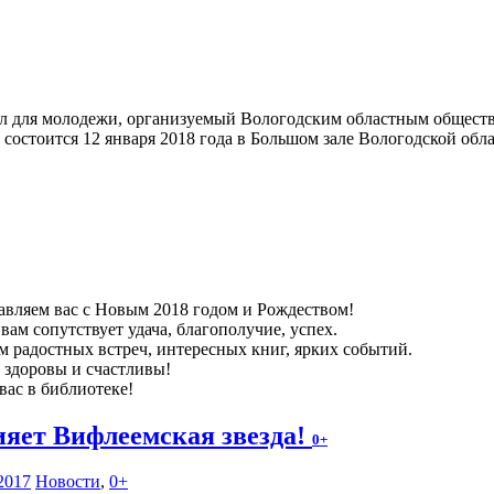
л для молодежи, организуемый Вологодским областным общес
состоится 12 января 2018 года в Большом зале Вологодской обла
авляем вас с Новым 2018 годом и Рождеством!
вам сопутствует удача, благополучие, успех.
м радостных встреч, интересных книг, ярких событий.
е здоровы и счастливы!
вас в библиотеке!
ияет Вифлеемская звезда!
0+
2017
Новости
,
0+