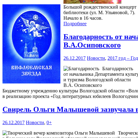
Большой рождественский концерт «
библиотеки (ул. М. Ульяновой, 7).
Начало в 16 часов.
Подробнее
Благодарность от нач
В.А.Осиповского
26.12.2017
Новости
,
2017 год – Го
Благодарность
от начальника Департамента культ
и туризма Вологодской области
В.А. Осиповского
Бюджетному учреждению культуры Вологодской области «Волог
в реализацию проекта «Год литературных юбилеев Вологодчи
Свирель Ольги Малышевой зазвучала 
26.12.2017
Новости
,
0+
Творческ