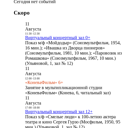
Сегодня нет событий
Скоро
11
Августа
11:30
-
12:30
Виртуальный концертный зал 0+
Показ м/ф «Мойдодыр» (Союзмультфильм, 1954,
16 мин.); «Ивашка из Дворца пионеров»
(Союзмультфильм, 1981, 10 мин.); «Паровозик из
Ромашкова» (Союзмультфильм, 1967, 10 мин.)
(Ульяновой, 1, зал № 12)
11
Августа
12:00
-
13:00
«КоневаФильм» 6+
Занятие в мультипликационной студии
«КоневаФильм» (Конева, 6, читальный зал)
11
Августа
17:00
-
18:00
Виртуальный концертный зал 12+
Показ х/ф «Смелые люди» к 100-летию актера
театра и кино Сергея Гурзо (Мосфильм, 1950, 95
мин.) (Ульяновой, 1, зал № 12)