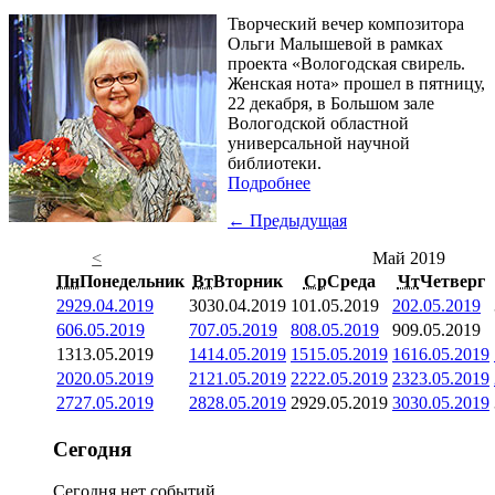
Творческий вечер композитора
Ольги Малышевой в рамках
проекта «Вологодская свирель.
Женская нота» прошел в пятницу,
22 декабря, в Большом зале
Вологодской областной
универсальной научной
библиотеки.
Подробнее
← Предыдущая
<
Май 2019
Пн
Понедельник
Вт
Вторник
Ср
Среда
Чт
Четверг
29
29.04.2019
30
30.04.2019
1
01.05.2019
2
02.05.2019
6
06.05.2019
7
07.05.2019
8
08.05.2019
9
09.05.2019
13
13.05.2019
14
14.05.2019
15
15.05.2019
16
16.05.2019
20
20.05.2019
21
21.05.2019
22
22.05.2019
23
23.05.2019
27
27.05.2019
28
28.05.2019
29
29.05.2019
30
30.05.2019
Сегодня
Сегодня нет событий