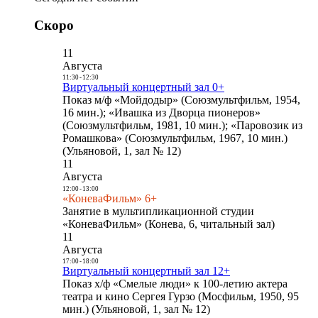
Скоро
11
Августа
11:30
-
12:30
Виртуальный концертный зал 0+
Показ м/ф «Мойдодыр» (Союзмультфильм, 1954,
16 мин.); «Ивашка из Дворца пионеров»
(Союзмультфильм, 1981, 10 мин.); «Паровозик из
Ромашкова» (Союзмультфильм, 1967, 10 мин.)
(Ульяновой, 1, зал № 12)
11
Августа
12:00
-
13:00
«КоневаФильм» 6+
Занятие в мультипликационной студии
«КоневаФильм» (Конева, 6, читальный зал)
11
Августа
17:00
-
18:00
Виртуальный концертный зал 12+
Показ х/ф «Смелые люди» к 100-летию актера
театра и кино Сергея Гурзо (Мосфильм, 1950, 95
мин.) (Ульяновой, 1, зал № 12)