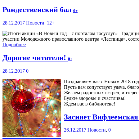
Рождественский бал
0+
28.12.2017
Новости
,
12+
Традици
участии Молодежного православного центра «Лествица», состои
Подробнее
Дорогие читатели!
0+
28.12.2017
0+
Поздравляем вас с Новым 2018 го
Пусть вам сопутствует удача, благ
Желаем радостных встреч, интерес
Будьте здоровы и счастливы!
Ждем вас в библиотеке!
Засияет Вифлеемская
26.12.2017
Новости
,
0+