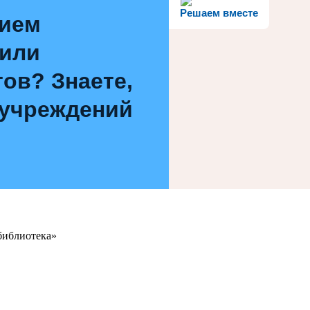
Решаем вместе
нием
 или
ов? Знаете,
 учреждений
библиотека»