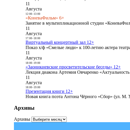
11
Августа
12:00
-
13:00
«КоневаФильм» 6+
Занятие в мультипликационной студии «КоневаФиль
11
Августа
17:00
-
18:00
Виртуальный концертный зал 12+
Показ х/ф «Смелые люди» к 100-летию актера театра
11
Августа
18:00
-
19:00
«Заоникиевские просветительские беседы» 12+
Лекция диакона Артемия Овчаренко «Актуальность 
11
Августа
18:00
-
19:00
Презентация книги 12+
Новая книга поэта Антона Чёрного «Сбор» (ул. М. У
Архивы
Архивы