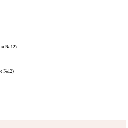
зал № 12)
ле №12)