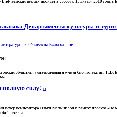
Вифлеемская звезда» пройдет в субботу, 13 января 2018 года в
альника Департамента культуры и туриз
д литературных юбилеев на Вологодчине
уры
одская областная универсальная научная библиотека им. И.В. 
ны»
в полную силу!
0+
ий вечер композитора Ольги Малышевой в рамках проекта «Волог
й библиотеки.