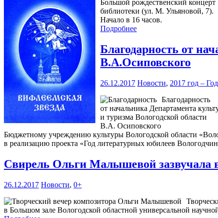
Большой рождественский концерт «
библиотеки (ул. М. Ульяновой, 7).
Начало в 16 часов.
Подробнее
Благодарность от нач
В.А.Осиповского
26.12.2017
Новости
,
2017 год – Го
Благодарность
от начальника Департамента культ
и туризма Вологодской области
В.А. Осиповского
Бюджетному учреждению культуры Вологодской области «Волог
в реализацию проекта «Год литературных юбилеев Вологодчи
Свирель Ольги Малышевой зазвучала 
26.12.2017
Новости
,
0+
Творческ
в Большом зале Вологодской областной универсальной научно