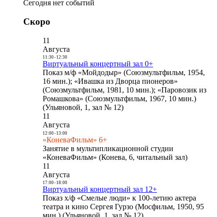
Сегодня нет событий
Скоро
11
Августа
11:30
-
12:30
Виртуальный концертный зал 0+
Показ м/ф «Мойдодыр» (Союзмультфильм, 1954,
16 мин.); «Ивашка из Дворца пионеров»
(Союзмультфильм, 1981, 10 мин.); «Паровозик из
Ромашкова» (Союзмультфильм, 1967, 10 мин.)
(Ульяновой, 1, зал № 12)
11
Августа
12:00
-
13:00
«КоневаФильм» 6+
Занятие в мультипликационной студии
«КоневаФильм» (Конева, 6, читальный зал)
11
Августа
17:00
-
18:00
Виртуальный концертный зал 12+
Показ х/ф «Смелые люди» к 100-летию актера
театра и кино Сергея Гурзо (Мосфильм, 1950, 95
мин.) (Ульяновой, 1, зал № 12)