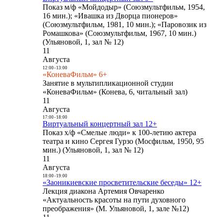
Показ м/ф «Мойдодыр» (Союзмультфильм, 1954,
16 мин.); «Ивашка из Дворца пионеров»
(Союзмультфильм, 1981, 10 мин.); «Паровозик из
Ромашкова» (Союзмультфильм, 1967, 10 мин.)
(Ульяновой, 1, зал № 12)
11
Августа
12:00
-
13:00
«КоневаФильм» 6+
Занятие в мультипликационной студии
«КоневаФильм» (Конева, 6, читальный зал)
11
Августа
17:00
-
18:00
Виртуальный концертный зал 12+
Показ х/ф «Смелые люди» к 100-летию актера
театра и кино Сергея Гурзо (Мосфильм, 1950, 95
мин.) (Ульяновой, 1, зал № 12)
11
Августа
18:00
-
19:00
«Заоникиевские просветительские беседы» 12+
Лекция диакона Артемия Овчаренко
«Актуальность красоты на пути духовного
преображения» (М. Ульяновой, 1, зале №12)