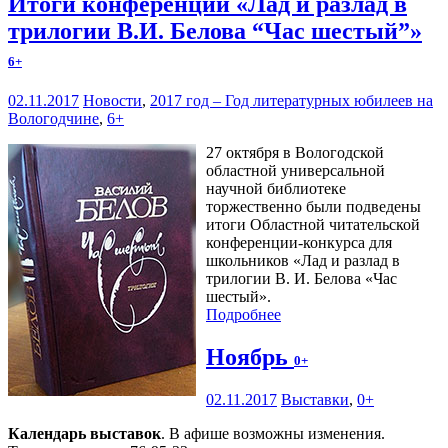
Итоги конференции «Лад и разлад в
трилогии В.И. Белова “Час шестый”»
6+
02.11.2017
Новости
,
2017 год – Год литературных юбилеев на
Вологодчине
,
6+
27 октября в Вологодской
областной универсальной
научной библиотеке
торжественно были подведены
итоги Областной читательской
конференции-конкурса для
школьников «Лад и разлад в
трилогии В. И. Белова «Час
шестый».
Подробнее
Ноябрь
0+
02.11.2017
Выставки
,
0+
Календарь выставок
. В афише возможны изменения.