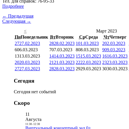
Тел. для справок: 76-95-33
Подробнее
← Предыдущая
Следующая →
<
Март 2023
Пн
Понедельник
Вт
Вторник
Ср
Среда
Чт
Четверг
27
27.02.2023
28
28.02.2023
1
01.03.2023
2
02.03.2023
6
06.03.2023
7
07.03.2023
8
08.03.2023
9
09.03.2023
13
13.03.2023
14
14.03.2023
15
15.03.2023
16
16.03.2023
20
20.03.2023
21
21.03.2023
22
22.03.2023
23
23.03.2023
27
27.03.2023
28
28.03.2023
29
29.03.2023
30
30.03.2023
Сегодня
Сегодня нет событий
Скоро
11
Августа
11:30
-
12:30
Виртуальный концертный зал 0+