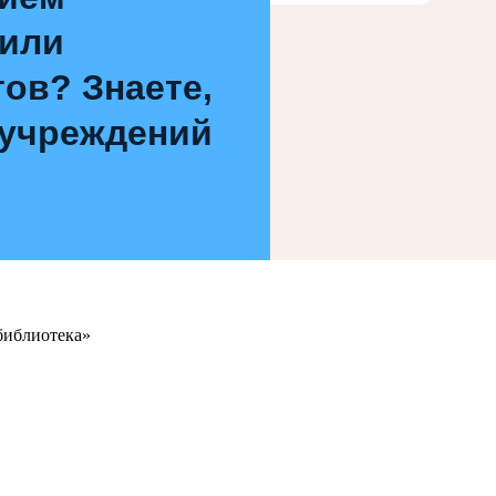
 или
ов? Знаете,
 учреждений
библиотека»