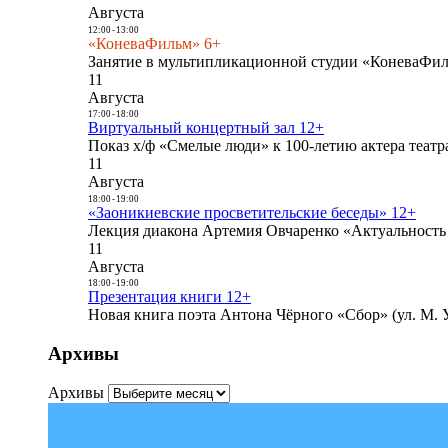
Августа
12:00
-
13:00
«КоневаФильм» 6+
Занятие в мультипликационной студии «КоневаФиль
11
Августа
17:00
-
18:00
Виртуальный концертный зал 12+
Показ х/ф «Смелые люди» к 100-летию актера театра
11
Августа
18:00
-
19:00
«Заоникиевские просветительские беседы» 12+
Лекция диакона Артемия Овчаренко «Актуальность 
11
Августа
18:00
-
19:00
Презентация книги 12+
Новая книга поэта Антона Чёрного «Сбор» (ул. М. У
Архивы
Архивы