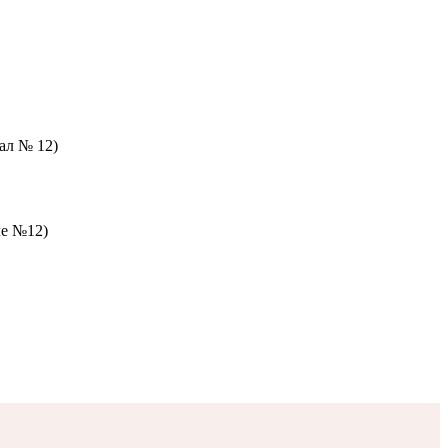
зал № 12)
ле №12)