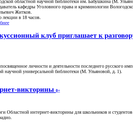
одской областной научной библиотеки им. Бабушкина (М. Ульяно
даватель кафедры Уголовного права и криминологии Вологодск
льевич Житков.
 лекции в 18 часов.
бнее
куссионный клуб приглашает к разговор
 посвященное личности и деятельности последнего русского имп
ой научной универсальной библиотеки (М. Ульяновой, д. 1).
ернет-викторины
0+
ги Областной интернет-викторины для школьников и студентов
радио.