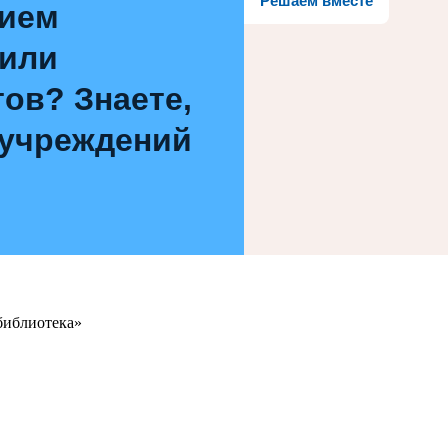
Решаем вместе
нием
 или
ов? Знаете,
 учреждений
библиотека»