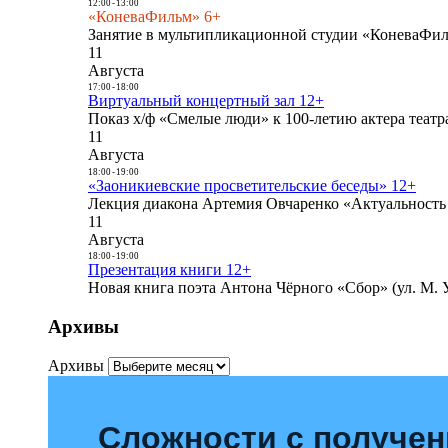
12:00
-
13:00
«КоневаФильм» 6+
Занятие в мультипликационной студии «КоневаФиль
11
Августа
17:00
-
18:00
Виртуальный концертный зал 12+
Показ х/ф «Смелые люди» к 100-летию актера театра
11
Августа
18:00
-
19:00
«Заоникиевские просветительские беседы» 12+
Лекция диакона Артемия Овчаренко «Актуальность 
11
Августа
18:00
-
19:00
Презентация книги 12+
Новая книга поэта Антона Чёрного «Сбор» (ул. М. У
Архивы
Архивы
Сложности с получе