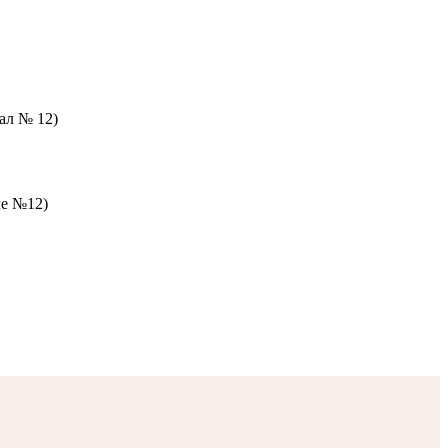
зал № 12)
ле №12)