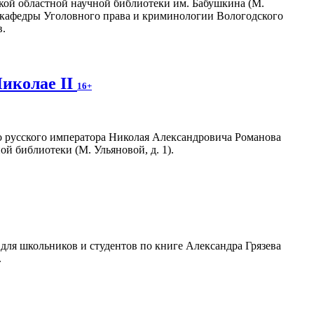
ской областной научной библиотеки им. Бабушкина (М.
ь кафедры Уголовного права и криминологии Вологодского
в.
Николае II
16+
о русского императора Николая Александровича Романова
ой библиотеки (М. Ульяновой, д. 1).
ля школьников и студентов по книге Александра Грязева
.