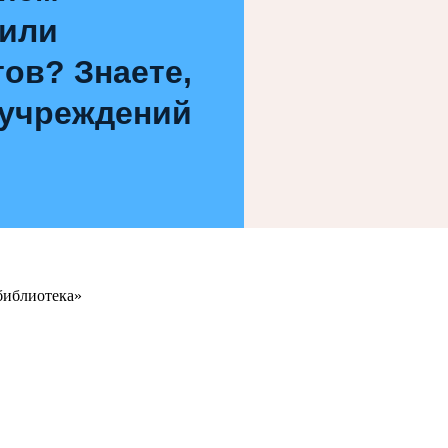
 или
ов? Знаете,
 учреждений
библиотека»