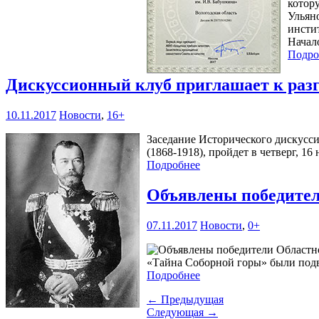
котор
Ульян
инсти
Начало
Подро
Дискуссионный клуб приглашает к разг
10.11.2017
Новости
,
16+
Заседание Исторического дискусс
(1868-1918), пройдет в четверг, 1
Подробнее
Объявлены победите
07.11.2017
Новости
,
0+
«Тайна Соборной горы» были подв
Подробнее
← Предыдущая
Следующая →