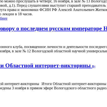
ую можно прослушать в четверг, 16 ноября, в зале № 13 Вологод
овой, д.1). Перед слушателями выступит старший преподавател
тута права и экономики ФСИН РФ Алексей Анатольевич Житко
 лекции в 18 часов.
бнее
овору о последнем русском императоре 
ионного клуба, посвященное личности и деятельности последнег
6 ноября, в зале № 12 Вологодской областной научной универсальн
ли Областной интернет-викторины
0+
Итоги Областной интернет-викторины д
едены 3 ноября в прямом эфире Вологодского областного радио