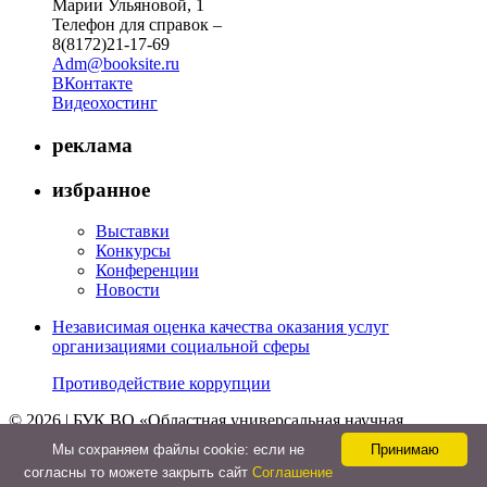
Марии Ульяновой, 1
Телефон для справок –
8(8172)21-17-69
Adm@booksite.ru
ВКонтакте
Видеохостинг
реклама
избранное
Выставки
Конкурсы
Конференции
Новости
Независимая оценка качества оказания услуг
организациями социальной сферы
Противодействие коррупции
© 2026 | БУК ВО «Областная универсальная научная
библиотека»
Мы cохраняем файлы cookie: если не
Принимаю
↑
согласны то можете закрыть сайт
Соглашение