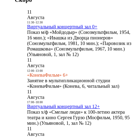
11
Августа
11:30
-
12:30
Виртуальный концертный зал 0+
Показ м/ф «Мойдодыр» (Союзмультфильм, 1954,
16 мин.); «Ивашка из Дворца пионеров»
(Союзмультфильм, 1981, 10 мин.); «Паровозик из
Ромашкова» (Союзмультфильм, 1967, 10 мин.)
(Ульяновой, 1, зал № 12)
11
Августа
12:00
-
13:00
«КоневаФильм» 6+
Занятие в мультипликационной студии
«КоневаФильм» (Конева, 6, читальный зал)
11
Августа
17:00
-
18:00
Виртуальный концертный зал 12+
Показ х/ф «Смелые люди» к 100-летию актера
театра и кино Сергея Гурзо (Мосфильм, 1950, 95
мин.) (Ульяновой, 1, зал № 12)
11
Августа