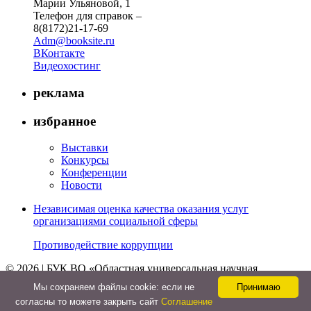
Марии Ульяновой, 1
Телефон для справок –
8(8172)21-17-69
Adm@booksite.ru
ВКонтакте
Видеохостинг
реклама
избранное
Выставки
Конкурсы
Конференции
Новости
Независимая оценка качества оказания услуг
организациями социальной сферы
Противодействие коррупции
© 2026 | БУК ВО «Областная универсальная научная
библиотека»
Мы cохраняем файлы cookie: если не
Принимаю
↑
согласны то можете закрыть сайт
Соглашение