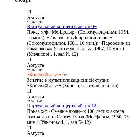
11
Августа
11:30
-
12:30
Виртуальный концертный зал 0+
Показ м/ф «Мойдодыр» (Союзмультфильм, 1954,
16 мин.); «Ивашка из Дворца пионеров»
(Союзмультфильм, 1981, 10 мин.); «Паровозик из
Ромашкова» (Союзмультфильм, 1967, 10 мин.)
(Ульяновой, 1, зал № 12)
11
Августа
12:00
-
13:00
«КоневаФильм» 6+
Занятие в мультипликационной студии
«КоневаФильм» (Конева, 6, читальный зал)
11
Августа
17:00
-
18:00
Виртуальный концертный зал 12+
Показ х/ф «Смелые люди» к 100-летию актера
театра и кино Сергея Гурзо (Мосфильм, 1950, 95
мин.) (Ульяновой, 1, зал № 12)
11
Августа