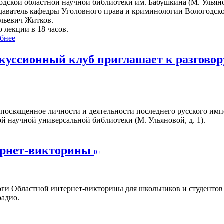
одской областной научной библиотеки им. Бабушкина (М. Ульяно
даватель кафедры Уголовного права и криминологии Вологодск
льевич Житков.
 лекции в 18 часов.
бнее
куссионный клуб приглашает к разговор
 посвященное личности и деятельности последнего русского имп
ой научной универсальной библиотеки (М. Ульяновой, д. 1).
ернет-викторины
0+
ги Областной интернет-викторины для школьников и студентов
радио.