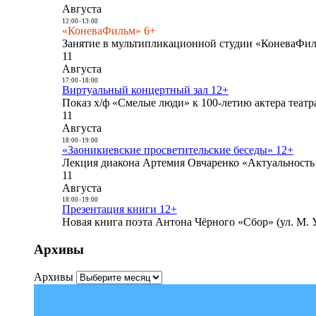
Августа
12:00
-
13:00
«КоневаФильм» 6+
Занятие в мультипликационной студии «КоневаФиль
11
Августа
17:00
-
18:00
Виртуальный концертный зал 12+
Показ х/ф «Смелые люди» к 100-летию актера театра
11
Августа
18:00
-
19:00
«Заоникиевские просветительские беседы» 12+
Лекция диакона Артемия Овчаренко «Актуальность 
11
Августа
18:00
-
19:00
Презентация книги 12+
Новая книга поэта Антона Чёрного «Сбор» (ул. М. У
Архивы
Архивы