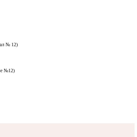
зал № 12)
ле №12)