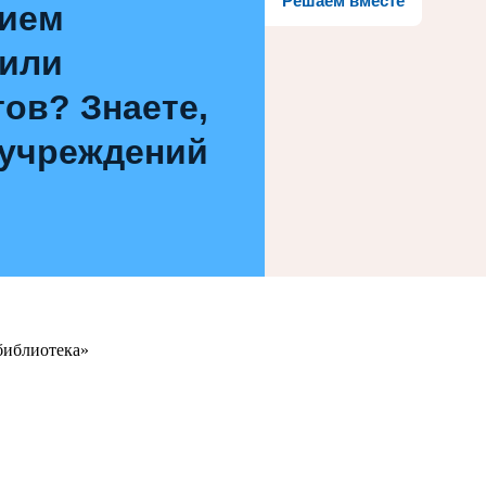
Решаем вместе
нием
 или
ов? Знаете,
 учреждений
библиотека»