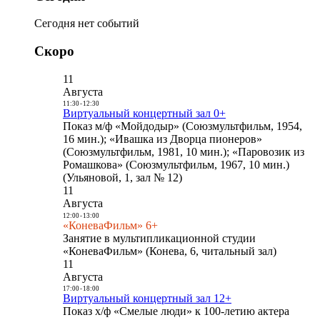
Сегодня нет событий
Скоро
11
Августа
11:30
-
12:30
Виртуальный концертный зал 0+
Показ м/ф «Мойдодыр» (Союзмультфильм, 1954,
16 мин.); «Ивашка из Дворца пионеров»
(Союзмультфильм, 1981, 10 мин.); «Паровозик из
Ромашкова» (Союзмультфильм, 1967, 10 мин.)
(Ульяновой, 1, зал № 12)
11
Августа
12:00
-
13:00
«КоневаФильм» 6+
Занятие в мультипликационной студии
«КоневаФильм» (Конева, 6, читальный зал)
11
Августа
17:00
-
18:00
Виртуальный концертный зал 12+
Показ х/ф «Смелые люди» к 100-летию актера