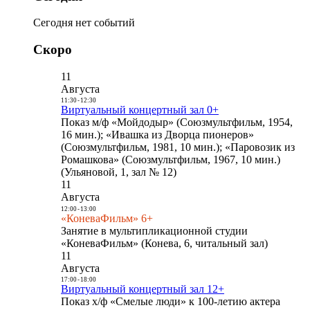
Сегодня нет событий
Скоро
11
Августа
11:30
-
12:30
Виртуальный концертный зал 0+
Показ м/ф «Мойдодыр» (Союзмультфильм, 1954,
16 мин.); «Ивашка из Дворца пионеров»
(Союзмультфильм, 1981, 10 мин.); «Паровозик из
Ромашкова» (Союзмультфильм, 1967, 10 мин.)
(Ульяновой, 1, зал № 12)
11
Августа
12:00
-
13:00
«КоневаФильм» 6+
Занятие в мультипликационной студии
«КоневаФильм» (Конева, 6, читальный зал)
11
Августа
17:00
-
18:00
Виртуальный концертный зал 12+
Показ х/ф «Смелые люди» к 100-летию актера