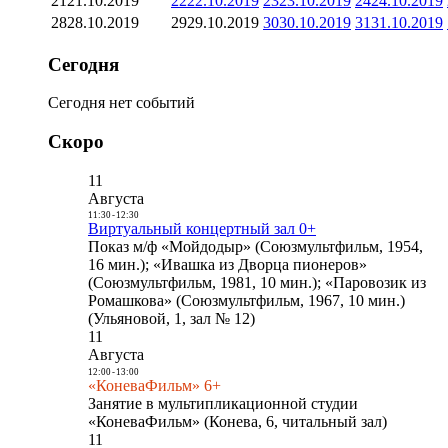
21
21.10.2019
22
22.10.2019
23
23.10.2019
24
24.10.2019
28
28.10.2019
29
29.10.2019
30
30.10.2019
31
31.10.2019
Сегодня
Сегодня нет событий
Скоро
11
Августа
11:30
-
12:30
Виртуальный концертный зал 0+
Показ м/ф «Мойдодыр» (Союзмультфильм, 1954,
16 мин.); «Ивашка из Дворца пионеров»
(Союзмультфильм, 1981, 10 мин.); «Паровозик из
Ромашкова» (Союзмультфильм, 1967, 10 мин.)
(Ульяновой, 1, зал № 12)
11
Августа
12:00
-
13:00
«КоневаФильм» 6+
Занятие в мультипликационной студии
«КоневаФильм» (Конева, 6, читальный зал)
11