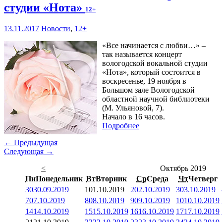
студии «Нота»
12+
13.11.2017
Новости
,
12+
«Все начинается с любви…» –
так называется концерт
вологодской вокальной студии
«Нота», который состоится в
воскресенье, 19 ноября в
Большом зале Вологодской
областной научной библиотеки
(М. Ульяновой, 7).
Начало в 16 часов.
Подробнее
← Предыдущая
Следующая →
<
Октябрь 2019
Пн
Понедельник
Вт
Вторник
Ср
Среда
Чт
Четверг
30
30.09.2019
1
01.10.2019
2
02.10.2019
3
03.10.2019
7
07.10.2019
8
08.10.2019
9
09.10.2019
10
10.10.2019
14
14.10.2019
15
15.10.2019
16
16.10.2019
17
17.10.2019