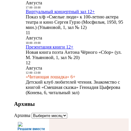
Августа
17:00
-
18:00
Виртуальный концертный зал 12+
Показ х/ф «Смелые люди» к 100-летию актера
театра и кино Сергея Гурзо (Мосфильм, 1950, 95
мин.) (Ульяновой, 1, зал № 12)
11
Августа
18:00
-
19:00
Презентация книги 12+
Новая книга поэта Антона Чёрного «Сбор» (ул.
М. Ульяновой, 1, зал № 20)
12
Августа
12:00
-
13:00
«Читающая лошадка» 6+
Детский клуб любителей чтения. Знакомство с
книгой «Смешная сказка» Геннадия Цыферова
(Конева, 6, читальный зал)
Архивы
Архивы
Решаем вместе