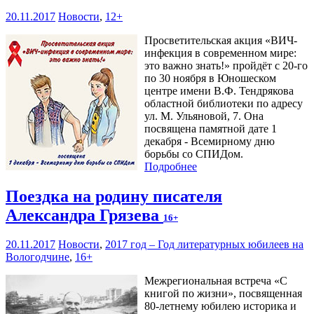
20.11.2017
Новости
,
12+
Просветительская акция «ВИЧ-
инфекция в современном мире:
это важно знать!» пройдёт с 20-го
по 30 ноября в Юношеском
центре имени В.Ф. Тендрякова
областной библиотеки по адресу
ул. М. Ульяновой, 7. Она
посвящена памятной дате 1
декабря - Всемирному дню
борьбы со СПИДом.
Подробнее
Поездка на родину писателя
Александра Грязева
16+
20.11.2017
Новости
,
2017 год – Год литературных юбилеев на
Вологодчине
,
16+
Межрегиональная встреча «С
книгой по жизни», посвященная
80-летнему юбилею историка и