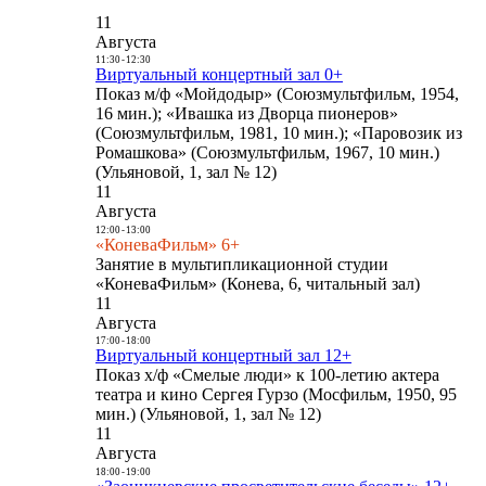
11
Августа
11:30
-
12:30
Виртуальный концертный зал 0+
Показ м/ф «Мойдодыр» (Союзмультфильм, 1954,
16 мин.); «Ивашка из Дворца пионеров»
(Союзмультфильм, 1981, 10 мин.); «Паровозик из
Ромашкова» (Союзмультфильм, 1967, 10 мин.)
(Ульяновой, 1, зал № 12)
11
Августа
12:00
-
13:00
«КоневаФильм» 6+
Занятие в мультипликационной студии
«КоневаФильм» (Конева, 6, читальный зал)
11
Августа
17:00
-
18:00
Виртуальный концертный зал 12+
Показ х/ф «Смелые люди» к 100-летию актера
театра и кино Сергея Гурзо (Мосфильм, 1950, 95
мин.) (Ульяновой, 1, зал № 12)
11
Августа
18:00
-
19:00