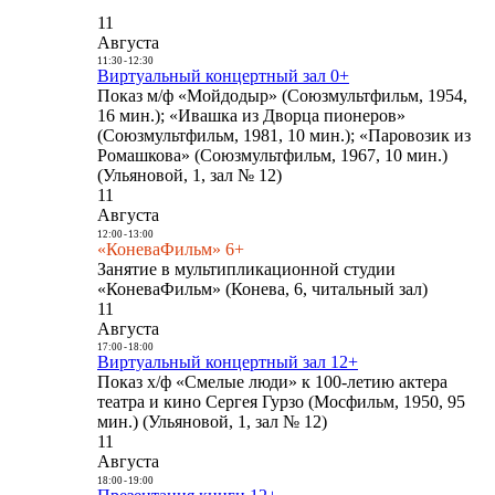
11
Августа
11:30
-
12:30
Виртуальный концертный зал 0+
Показ м/ф «Мойдодыр» (Союзмультфильм, 1954,
16 мин.); «Ивашка из Дворца пионеров»
(Союзмультфильм, 1981, 10 мин.); «Паровозик из
Ромашкова» (Союзмультфильм, 1967, 10 мин.)
(Ульяновой, 1, зал № 12)
11
Августа
12:00
-
13:00
«КоневаФильм» 6+
Занятие в мультипликационной студии
«КоневаФильм» (Конева, 6, читальный зал)
11
Августа
17:00
-
18:00
Виртуальный концертный зал 12+
Показ х/ф «Смелые люди» к 100-летию актера
театра и кино Сергея Гурзо (Мосфильм, 1950, 95
мин.) (Ульяновой, 1, зал № 12)
11
Августа
18:00
-
19:00