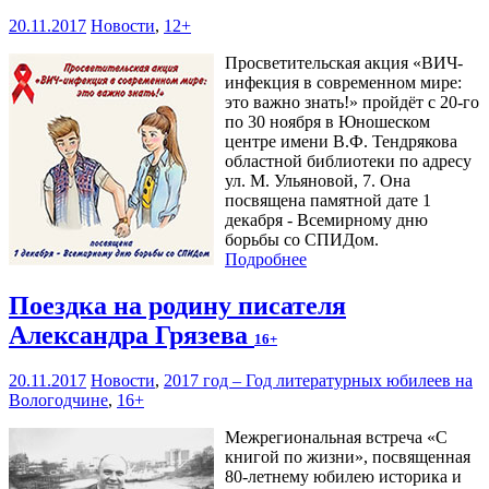
20.11.2017
Новости
,
12+
Просветительская акция «ВИЧ-
инфекция в современном мире:
это важно знать!» пройдёт с 20-го
по 30 ноября в Юношеском
центре имени В.Ф. Тендрякова
областной библиотеки по адресу
ул. М. Ульяновой, 7. Она
посвящена памятной дате 1
декабря - Всемирному дню
борьбы со СПИДом.
Подробнее
Поездка на родину писателя
Александра Грязева
16+
20.11.2017
Новости
,
2017 год – Год литературных юбилеев на
Вологодчине
,
16+
Межрегиональная встреча «С
книгой по жизни», посвященная
80-летнему юбилею историка и