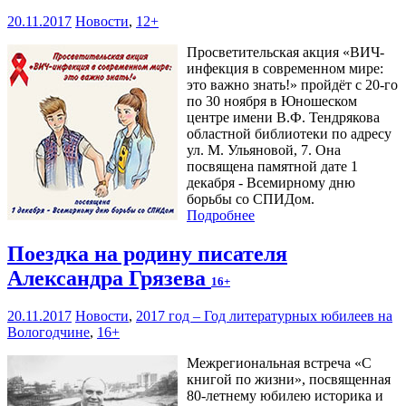
20.11.2017
Новости
,
12+
Просветительская акция «ВИЧ-
инфекция в современном мире:
это важно знать!» пройдёт с 20-го
по 30 ноября в Юношеском
центре имени В.Ф. Тендрякова
областной библиотеки по адресу
ул. М. Ульяновой, 7. Она
посвящена памятной дате 1
декабря - Всемирному дню
борьбы со СПИДом.
Подробнее
Поездка на родину писателя
Александра Грязева
16+
20.11.2017
Новости
,
2017 год – Год литературных юбилеев на
Вологодчине
,
16+
Межрегиональная встреча «С
книгой по жизни», посвященная
80-летнему юбилею историка и