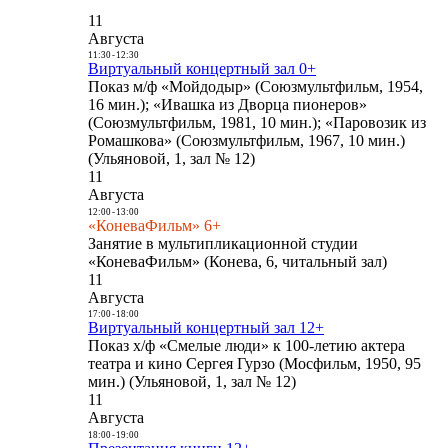
11
Августа
11:30
-
12:30
Виртуальный концертный зал 0+
Показ м/ф «Мойдодыр» (Союзмультфильм, 1954,
16 мин.); «Ивашка из Дворца пионеров»
(Союзмультфильм, 1981, 10 мин.); «Паровозик из
Ромашкова» (Союзмультфильм, 1967, 10 мин.)
(Ульяновой, 1, зал № 12)
11
Августа
12:00
-
13:00
«КоневаФильм» 6+
Занятие в мультипликационной студии
«КоневаФильм» (Конева, 6, читальный зал)
11
Августа
17:00
-
18:00
Виртуальный концертный зал 12+
Показ х/ф «Смелые люди» к 100-летию актера
театра и кино Сергея Гурзо (Мосфильм, 1950, 95
мин.) (Ульяновой, 1, зал № 12)
11
Августа
18:00
-
19:00