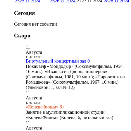
25
25.11.2024
26
26.11.2024
27
27.11.2024
28
28.11.2024
Сегодня
Сегодня нет событий
Скоро
11
Августа
11:30
-
12:30
Виртуальный концертный зал 0+
Показ м/ф «Мойдодыр» (Союзмультфильм, 1954,
16 мин.); «Ивашка из Дворца пионеров»
(Союзмультфильм, 1981, 10 мин.); «Паровозик из
Ромашкова» (Союзмультфильм, 1967, 10 мин.)
(Ульяновой, 1, зал № 12)
11
Августа
12:00
-
13:00
«КоневаФильм» 6+
Занятие в мультипликационной студии
«КоневаФильм» (Конева, 6, читальный зал)
11
Августа