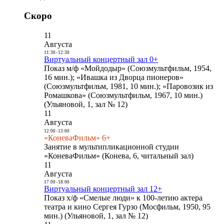
Скоро
11
Августа
11:30
-
12:30
Виртуальный концертный зал 0+
Показ м/ф «Мойдодыр» (Союзмультфильм, 1954,
16 мин.); «Ивашка из Дворца пионеров»
(Союзмультфильм, 1981, 10 мин.); «Паровозик из
Ромашкова» (Союзмультфильм, 1967, 10 мин.)
(Ульяновой, 1, зал № 12)
11
Августа
12:00
-
13:00
«КоневаФильм» 6+
Занятие в мультипликационной студии
«КоневаФильм» (Конева, 6, читальный зал)
11
Августа
17:00
-
18:00
Виртуальный концертный зал 12+
Показ х/ф «Смелые люди» к 100-летию актера
театра и кино Сергея Гурзо (Мосфильм, 1950, 95
мин.) (Ульяновой, 1, зал № 12)