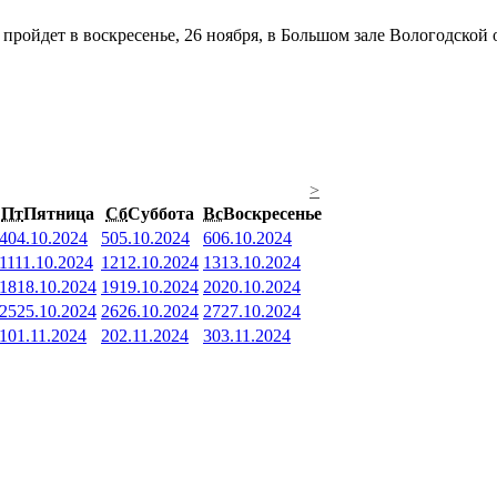
ройдет в воскресенье, 26 ноября, в Большом зале Вологодской 
>
Пт
Пятница
Сб
Суббота
Вс
Воскресенье
4
04.10.2024
5
05.10.2024
6
06.10.2024
11
11.10.2024
12
12.10.2024
13
13.10.2024
18
18.10.2024
19
19.10.2024
20
20.10.2024
25
25.10.2024
26
26.10.2024
27
27.10.2024
1
01.11.2024
2
02.11.2024
3
03.11.2024