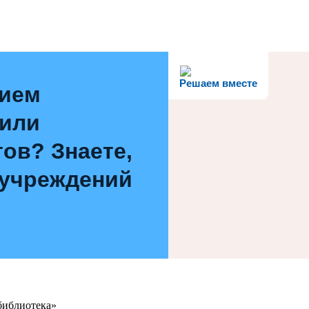
Решаем вместе
нием
 или
ов? Знаете,
 учреждений
библиотека»