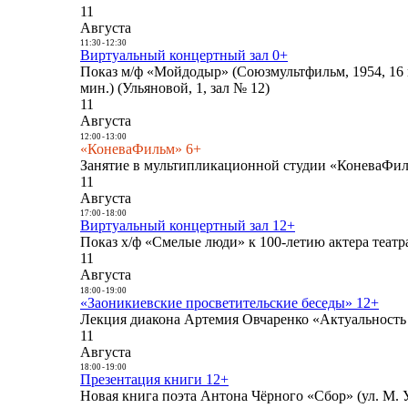
11
Августа
11:30
-
12:30
Виртуальный концертный зал 0+
Показ м/ф «Мойдодыр» (Союзмультфильм, 1954, 16 
мин.) (Ульяновой, 1, зал № 12)
11
Августа
12:00
-
13:00
«КоневаФильм» 6+
Занятие в мультипликационной студии «КоневаФиль
11
Августа
17:00
-
18:00
Виртуальный концертный зал 12+
Показ х/ф «Смелые люди» к 100-летию актера театра
11
Августа
18:00
-
19:00
«Заоникиевские просветительские беседы» 12+
Лекция диакона Артемия Овчаренко «Актуальность 
11
Августа
18:00
-
19:00
Презентация книги 12+
Новая книга поэта Антона Чёрного «Сбор» (ул. М. У