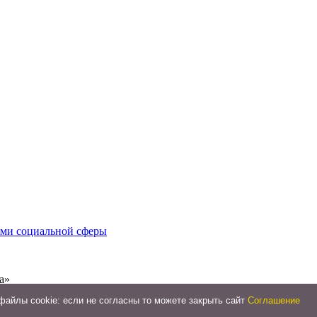
иями социальной сферы
а»
айлы cookie: если не согласны то можете закрыть сайт
Соглашение