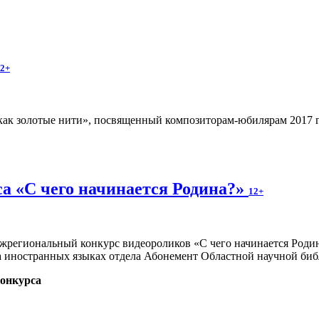
2+
ак золотые нити», посвященный композиторам-юбилярам 2017 год
а «С чего начинается Родина?»
12+
Межрегиональный конкурс видеороликов «С чего начинается Род
на иностранных языках отдела Абонемент Областной научной биб
онкурса