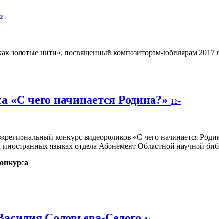
2+
ак золотые нити», посвященный композиторам-юбилярам 2017 год
а «С чего начинается Родина?»
12+
Межрегиональный конкурс видеороликов «С чего начинается Род
на иностранных языках отдела Абонемент Областной научной биб
онкурса
 Василия Соловьева-Седого