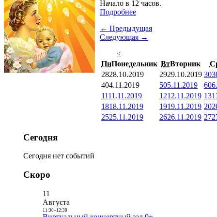
Начало в 12 часов.
Подробнее
← Предыдущая
Следующая →
<
Пн
Понедельник
Вт
Вторник
С
28
28.10.2019
29
29.10.2019
30
3
4
04.11.2019
5
05.11.2019
6
06
11
11.11.2019
12
12.11.2019
13
1
18
18.11.2019
19
19.11.2019
20
2
25
25.11.2019
26
26.11.2019
27
2
Сегодня
Сегодня нет событий
Скоро
11
Августа
11:30
-
12:30
Виртуальный концертный зал 0+