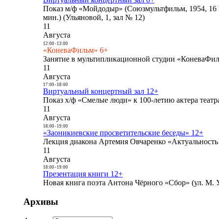
Показ м/ф «Мойдодыр» (Союзмультфильм, 1954, 16 
мин.) (Ульяновой, 1, зал № 12)
11
Августа
12:00
-
13:00
«КоневаФильм» 6+
Занятие в мультипликационной студии «КоневаФиль
11
Августа
17:00
-
18:00
Виртуальный концертный зал 12+
Показ х/ф «Смелые люди» к 100-летию актера театра
11
Августа
18:00
-
19:00
«Заоникиевские просветительские беседы» 12+
Лекция диакона Артемия Овчаренко «Актуальность 
11
Августа
18:00
-
19:00
Презентация книги 12+
Новая книга поэта Антона Чёрного «Сбор» (ул. М. У
Архивы