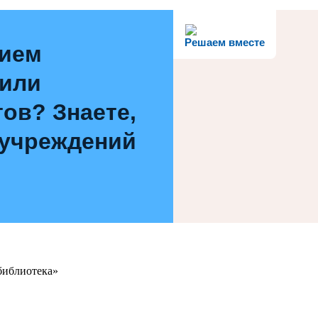
Решаем вместе
нием
 или
ов? Знаете,
 учреждений
библиотека»