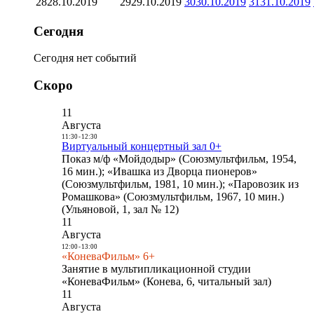
28
28.10.2019
29
29.10.2019
30
30.10.2019
31
31.10.2019
Сегодня
Сегодня нет событий
Скоро
11
Августа
11:30
-
12:30
Виртуальный концертный зал 0+
Показ м/ф «Мойдодыр» (Союзмультфильм, 1954,
16 мин.); «Ивашка из Дворца пионеров»
(Союзмультфильм, 1981, 10 мин.); «Паровозик из
Ромашкова» (Союзмультфильм, 1967, 10 мин.)
(Ульяновой, 1, зал № 12)
11
Августа
12:00
-
13:00
«КоневаФильм» 6+
Занятие в мультипликационной студии
«КоневаФильм» (Конева, 6, читальный зал)
11
Августа