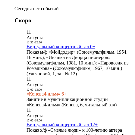
Сегодня нет событий
Скоро
11
Августа
11:30
-
12:30
Виртуальный концертный зал 0+
Показ м/ф «Мойдодыр» (Союзмультфильм, 1954,
16 мин.); «Ивашка из Дворца пионеров»
(Союзмультфильм, 1981, 10 мин.); «Паровозик из
Ромашкова» (Союзмультфильм, 1967, 10 мин.)
(Ульяновой, 1, зал № 12)
11
Августа
12:00
-
13:00
«КоневаФильм» 6+
Занятие в мультипликационной студии
«КоневаФильм» (Конева, 6, читальный зал)
11
Августа
17:00
-
18:00
Виртуальный концертный зал 12+
Показ х/ф «Смелые люди» к 100-летию актера