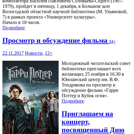
композитора Василия Павловича Соловьева-Седого (1907-
1979), пройдет в пятницу, 1 декабря, в Большом зале
Вологодской областной научной библиотеки (М. Ульяновой,
7) в рамках проекта «Университет культуры».
Начало в 18 часов.
Подробнее
Просмотр и обсуждение фильма
12+
22.11.2017
Новости
,
12+
Молодежный читательский совет
библиотеки приглашает всех
желающих 25 ноября в 16.30 в
Юношеский центр им. В.Ф.
Тендрякова на просмотр и
обсуждение фильма «Гарри
Поттер и Кубок огня».
Подробнее
Приглашаем на
концерт,
посвященный Дню