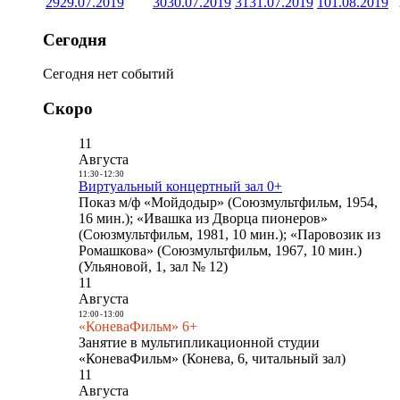
29
29.07.2019
30
30.07.2019
31
31.07.2019
1
01.08.2019
Сегодня
Сегодня нет событий
Скоро
11
Августа
11:30
-
12:30
Виртуальный концертный зал 0+
Показ м/ф «Мойдодыр» (Союзмультфильм, 1954,
16 мин.); «Ивашка из Дворца пионеров»
(Союзмультфильм, 1981, 10 мин.); «Паровозик из
Ромашкова» (Союзмультфильм, 1967, 10 мин.)
(Ульяновой, 1, зал № 12)
11
Августа
12:00
-
13:00
«КоневаФильм» 6+
Занятие в мультипликационной студии
«КоневаФильм» (Конева, 6, читальный зал)
11
Августа